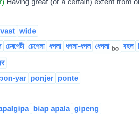
r)
Having great (or a certain) extent from o
vast
wide
ল
চেৰপেটী
ঢেপেলা
ধপলা
ধপলা-ধপল
ধেপলা
বহল
bo
ार
pon-yar
ponjer
ponte
apalgipa
biap apala
gipeng