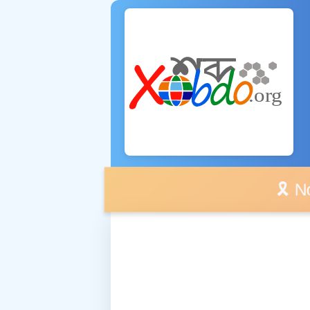
🎗️ No