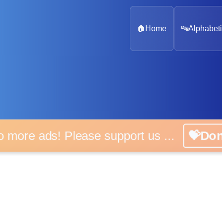
🏠
Home
🔤
Alphabeti
 more ads! Please support us ...
💝D