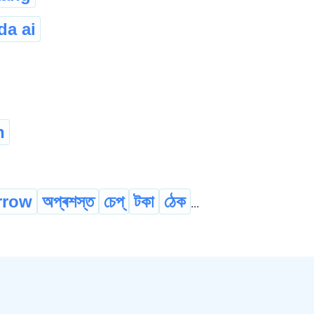
da ai
h
rrow
অপ্ৰশস্ত
চেপ্
টকা
ঠেক
...
h
width
পথালি
পানা
পুতল
...