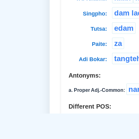
dam la
Singpho:
edam
Tutsa:
za
Paite:
tangte
Adi Bokar:
Antonyms:
na
a. Proper Adj.-Common:
Different POS:
breadt
b. Abstract Noun: