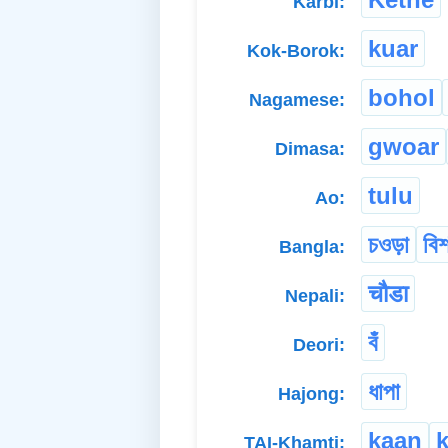
Karbi:
kuar
Kok-Borok:
bohol
Nagamese:
gwoar
Dimasa:
tulu
Ao:
চওড়া
বি
Bangla:
चौडा
Nepali:
বঁ
Deori:
ধাপা
Hajong:
kaan
TAI-Khamti: