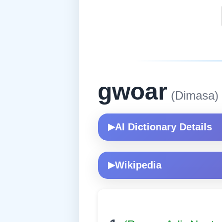
gwoar
(Dimasa)
AI Dictionary Details
▶
Wikipedia
▶