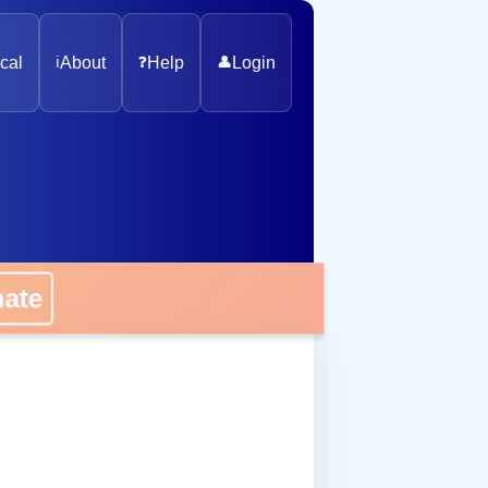
cal
ℹ️
About
❓
Help
👤
Login
onate