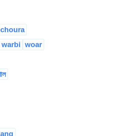
choura
warbi
woar
শাল
kang