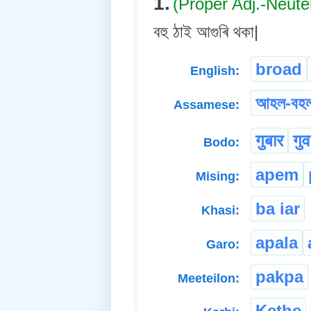
1.
(Proper Adj.-Neute
বহু ঠাই আগুৰি থকা|
broad
English:
আহল-বহ
Assamese:
गुबार
गुव
Bodo:
apem
Mising:
ba iar
Khasi:
apala
Garo:
pakpa
Meeteilon:
Kethe