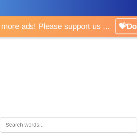
No more ads! Please support us ...
💝Don