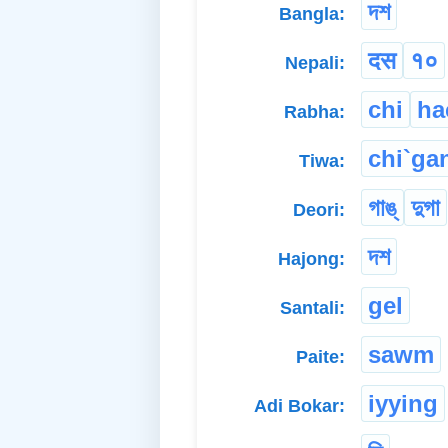
দশ
Bangla:
दस
१०
Nepali:
chi
ha
Rabha:
chi`ga
Tiwa:
গাঙ্‌
দুগা
Deori:
দশ
Hajong:
gel
Santali:
sawm
Paite:
iyying
Adi Bokar: