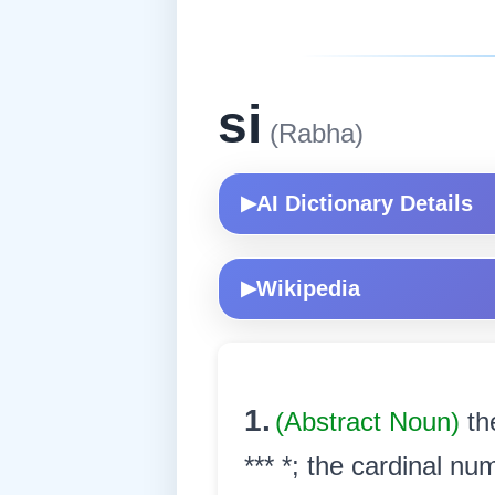
si
(Rabha)
AI Dictionary Details
▶
Wikipedia
▶
1.
(Abstract Noun)
th
*** *; the cardinal n