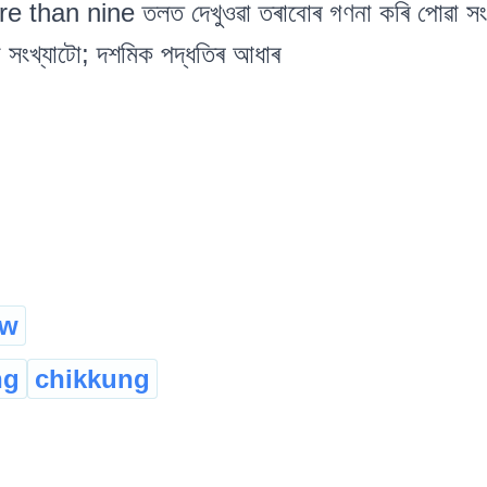
han nine তলত দেখুওৱা তৰাবোৰ গণনা কৰি পোৱা সংখ্য
সংখ্যাটো; দশমিক পদ্ধতিৰ আধাৰ
ew
ng
chikkung