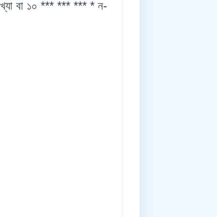
া বা ১০ *** *** *** * ন-