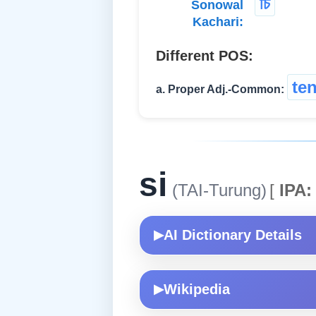
চি
Sonowal
Kachari:
Different POS:
te
a. Proper Adj.-Common:
si
(TAI-Turung)
[
IPA:
AI Dictionary Details
▶
Wikipedia
▶