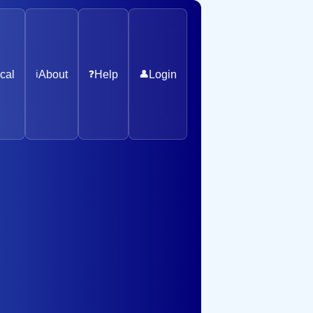
cal
ℹ️
About
❓
Help
👤
Login