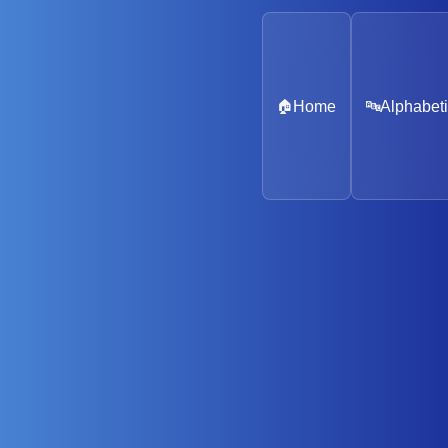
🏠
Home
🔤
Alphabeti