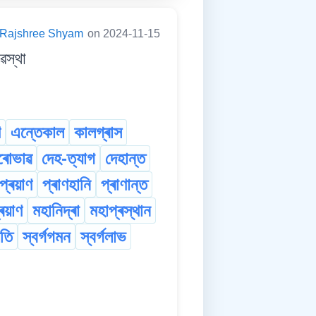
Rajshree Shyam
on 2024-11-15
ৱস্থা
ণ
এন্তেকাল
কালগ্ৰাস
ৰোভাৱ
দেহ-ত্যাগ
দেহান্ত
প্ৰয়াণ
প্ৰাণহানি
প্ৰাণান্ত
্ৰয়াণ
মহানিদ্ৰা
মহাপ্ৰস্থান
গতি
স্বৰ্গগমন
স্বৰ্গলাভ