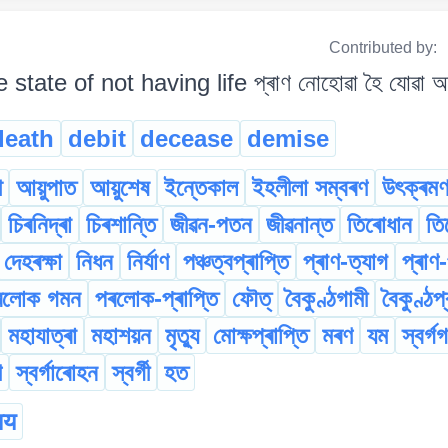
Contributed by:
e state of not having life প্ৰাণ নোহোৱা হৈ যোৱা অ
death
debit
decease
demise
থ
আয়ুপাত
আয়ুশেষ
ইন্তেকাল
ইহলীলা সম্বৰণ
উৎক্ৰম
চিৰনিদ্ৰা
চিৰশান্তি
জীৱন-পতন
জীৱনান্ত
তিৰোধান
তি
দেহৰক্ষা
নিধন
নিৰ্যাণ
পঞ্চত্বপ্ৰাপ্তি
প্ৰাণ-ত্যাগ
প্ৰাণ-
ৰলোক গমন
পৰলোক-প্ৰাপ্তি
ফৌত্
বৈকুণ্ঠগামী
বৈকুণ্ঠপ
মহাযাত্ৰা
মহাশয়ন
মৃত্যু
মোক্ষপ্ৰাপ্তি
মৰণ
যম
স্বৰ্গ
ণ
স্বৰ্গাৰোহন
স্বৰ্গী
হত
ाय