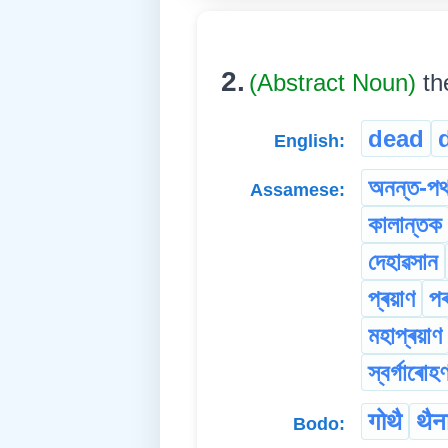
2.
(Abstract Noun)
th
dead
English:
অনন্ত-প
Assamese:
কালান্তক
দেহাৱসান
প্ৰয়াণ
প
মহাপ্ৰয়াণ
স্বৰ্গাৰোহ
गोथै
थैन
Bodo: