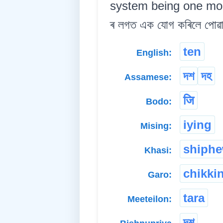
system being one more t
ৰ লগত এক যোগ কৰিলে পোৱা 
ten
English:
দশ
দহ
Assamese:
जि
Bodo:
iying
Mising:
shiph
Khasi:
chikki
Garo:
tara
Meeteilon:
দশ