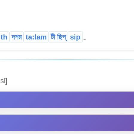
nth
দশম
ta:lam
টী ছিপ্
sip
...
si]