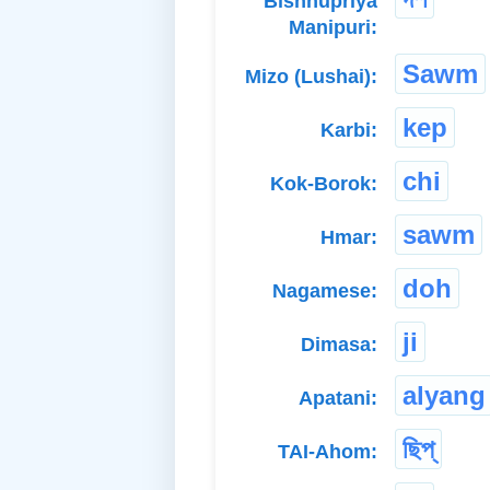
Bishnupriya
Manipuri:
Sawm
Mizo (Lushai):
kep
Karbi:
chi
Kok-Borok:
sawm
Hmar:
doh
Nagamese:
ji
Dimasa:
alyang
Apatani:
ছিপ্
TAI-Ahom: