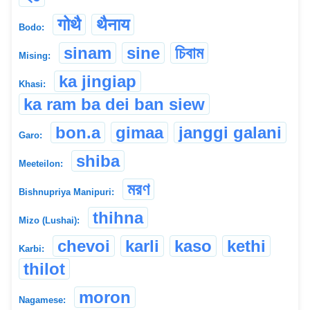
गोथै
थैनाय
Bodo:
sinam
sine
চিবাম
Mising:
ka jingiap
Khasi:
ka ram ba dei ban siew
bon.a
gimaa
janggi galani
Garo:
shiba
Meeteilon:
মরণ
Bishnupriya Manipuri:
thihna
Mizo (Lushai):
chevoi
karli
kaso
kethi
Karbi:
thilot
moron
Nagamese: