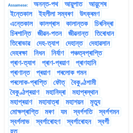
অনন্ত-পথ
আয়ুপাত
আয়ুশেষ
Assamese:
ইন্তেকাল
ইহলীলা সম্বৰণ
উৎক্ৰমণ
এন্তেকাল
কালগ্ৰাস
কালান্তক
চিৰনিদ্ৰা
চিৰশান্তি
জীৱন-পতন
জীৱনান্ত
তিৰোধান
তিৰোভাৱ
দেহ-ত্যাগ
দেহান্ত
দেহাৱসান
দেহৰক্ষা
নিধন
নিৰ্যাণ
পঞ্চত্বপ্ৰাপ্তি
প্ৰাণ-ত্যাগ
প্ৰাণ-প্ৰয়াণ
প্ৰাণহানি
প্ৰাণান্ত
প্ৰয়াণ
পৰলোক গমন
পৰলোক-প্ৰাপ্তি
ফৌত্
বৈকুণ্ঠগামী
বৈকুণ্ঠপ্ৰয়াণ
মহানিদ্ৰা
মহাপ্ৰস্থান
মহাপ্ৰয়াণ
মহাযাত্ৰা
মহাশয়ন
মৃত্যু
মোক্ষপ্ৰাপ্তি
মৰণ
যম
স্বৰ্গগতি
স্বৰ্গগমন
স্বৰ্গলাভ
স্বৰ্গাৰোহণ
স্বৰ্গাৰোহন
স্বৰ্গী
হত