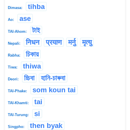
tihba
Dimasa:
ase
Ao:
টাই
TAI-Ahom:
निधन
प्रयाण
मर्नु
मृत्यु
Nepali:
চিকায়
Rabha:
thiwa
Tiwa:
চ্চিবা
হানি-চাৰুবা
Deori:
som koun tai
TAI-Phake:
tai
TAI-Khamti:
si
TAI-Turung:
then byak
Singpho: