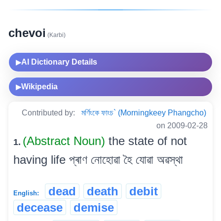
chevoi
(Karbi)
AI Dictionary Details
▶
Wikipedia
▶
Contributed by:
মৰ্ণিংকে ফাংচ` (Morningkeey Phangcho)
on 2009-02-28
(Abstract Noun)
the state of not
1.
having life প্ৰাণ নোহোৱা হৈ যোৱা অৱস্থা
dead
death
debit
English:
decease
demise