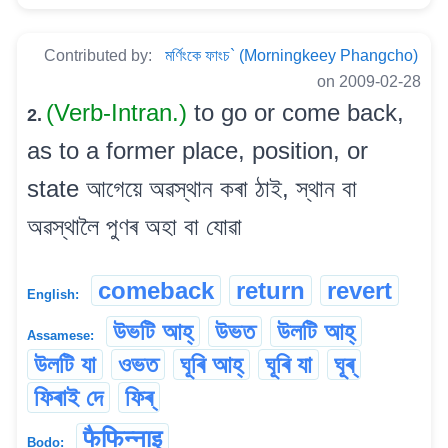
Contributed by:
মৰ্ণিংকে ফাংচ` (Morningkeey Phangcho)
on 2009-02-28
(Verb-Intran.)
to go or come back,
2.
as to a former place, position, or
state আগেয়ে অৱস্থান কৰা ঠাই, স্থান বা
অৱস্থালৈ পুণৰ অহা বা যোৱা
comeback
return
revert
English:
উভটি আহ্
উভত
উলটি আহ্
Assamese:
উলটি যা
ওভত
ঘূৰি আহ্
ঘূৰি যা
ঘূৰ্
ফিৰাই দে
ফিৰ্‌
फैफिन्नाइ
Bodo: