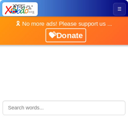
☰
🎗️ No more ads! Please support us ...
💝Donate