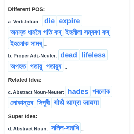
Different POS:
die
expire
a. Verb-Intran.:
অনন্ত ধামলৈ গতি কৰ্
ইহলীলা সম্বৰণ কৰ্
ইহলোক সামৰ্
...
dead
lifeless
b. Proper Adj.-Neuter:
অপহত
গতায়ু
গতায়ুষ
...
Related Idea:
hades
পৰলোক
c. Abstract Noun-Neuter:
লোকান্তৰ
সিপুৰী
गोथै थाग्रा जायगा
...
Super Idea:
সলিল-সমাধি
d. Abstract Noun:
...