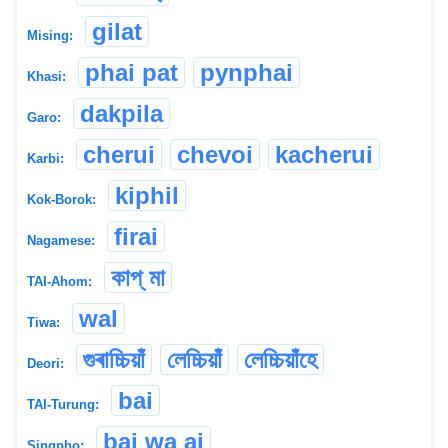
gilat
Mising:
phai pat
pynphai
Khasi:
dakpila
Garo:
cherui
chevoi
kacherui
Karbi:
kiphil
Kok-Borok:
firai
Nagamese:
কাপ্ মা
TAI-Ahom:
wal
Tiwa:
গুৰাচ্চিয়াঁ
লেচ্চিয়াঁ
লেচ্চিয়াঁহে
Deori:
bai
TAI-Turung:
bai wa ai
Singpho: