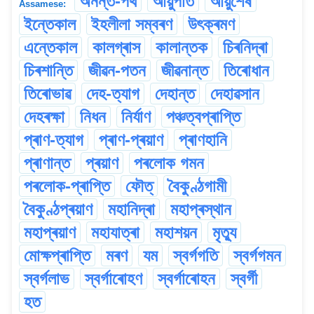
অনন্ত-পথ
আয়ুপাত
আয়ুশেষ
Assamese:
ইন্তেকাল
ইহলীলা সম্বৰণ
উৎক্ৰমণ
এন্তেকাল
কালগ্ৰাস
কালান্তক
চিৰনিদ্ৰা
চিৰশান্তি
জীৱন-পতন
জীৱনান্ত
তিৰোধান
তিৰোভাৱ
দেহ-ত্যাগ
দেহান্ত
দেহাৱসান
দেহৰক্ষা
নিধন
নিৰ্যাণ
পঞ্চত্বপ্ৰাপ্তি
প্ৰাণ-ত্যাগ
প্ৰাণ-প্ৰয়াণ
প্ৰাণহানি
প্ৰাণান্ত
প্ৰয়াণ
পৰলোক গমন
পৰলোক-প্ৰাপ্তি
ফৌত্
বৈকুণ্ঠগামী
বৈকুণ্ঠপ্ৰয়াণ
মহানিদ্ৰা
মহাপ্ৰস্থান
মহাপ্ৰয়াণ
মহাযাত্ৰা
মহাশয়ন
মৃত্যু
মোক্ষপ্ৰাপ্তি
মৰণ
যম
স্বৰ্গগতি
স্বৰ্গগমন
স্বৰ্গলাভ
স্বৰ্গাৰোহণ
স্বৰ্গাৰোহন
স্বৰ্গী
হত