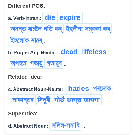
Different POS:
die
expire
a. Verb-Intran.:
অনন্ত ধামলৈ গতি কৰ্
ইহলীলা সম্বৰণ কৰ্
ইহলোক সামৰ্
...
dead
lifeless
b. Proper Adj.-Neuter:
অপহত
গতায়ু
গতায়ুষ
...
Related Idea:
hades
পৰলোক
c. Abstract Noun-Neuter:
লোকান্তৰ
সিপুৰী
गोथै थाग्रा जायगा
...
Super Idea:
সলিল-সমাধি
d. Abstract Noun:
...