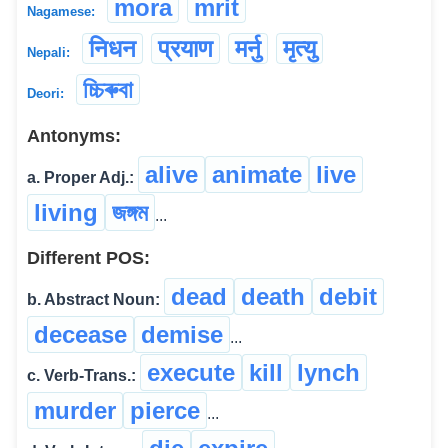
mora
mrit
Nagamese:
निधन
प्रयाण
मर्नु
मृत्यु
Nepali:
চ্চিৰুবা
Deori:
Antonyms:
alive
animate
live
a. Proper Adj.:
living
জঙ্গম
...
Different POS:
dead
death
debit
b. Abstract Noun:
decease
demise
...
execute
kill
lynch
c. Verb-Trans.:
murder
pierce
...