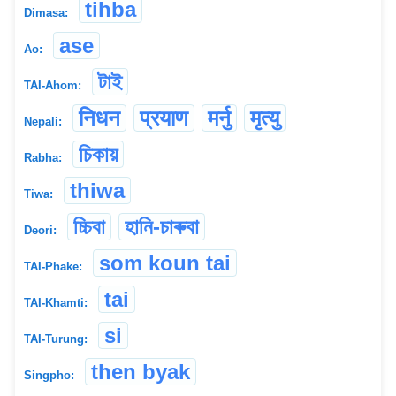
tihba
Dimasa:
ase
Ao:
টাই
TAI-Ahom:
निधन
प्रयाण
मर्नु
मृत्यु
Nepali:
চিকায়
Rabha:
thiwa
Tiwa:
চ্চিবা
হানি-চাৰুবা
Deori:
som koun tai
TAI-Phake:
tai
TAI-Khamti:
si
TAI-Turung:
then byak
Singpho: