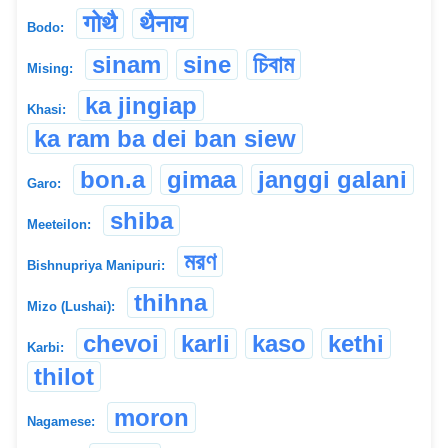
गोथै
थैनाय
Bodo:
sinam
sine
চিবাম
Mising:
ka jingiap
Khasi:
ka ram ba dei ban siew
bon.a
gimaa
janggi galani
Garo:
shiba
Meeteilon:
মরণ
Bishnupriya Manipuri:
thihna
Mizo (Lushai):
chevoi
karli
kaso
kethi
Karbi:
thilot
moron
Nagamese: