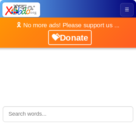
☰
🎗️ No more ads! Please support us ...
💝Donate