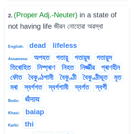
(Proper Adj.-Neuter)
in a state of
2.
not having life জীৱন নোহোৱা অৱস্থা
dead
lifeless
English:
অপহত
গতায়ু
গতায়ুষ
গতায়ুস
Assamese:
তিৰোহিত
নিষ্প্ৰাণ
নিহত
নিৰ্জ্জীৱ
প্ৰাণহীন
ফৌত
বৈকুণ্ঠগামী
বৈকুণ্ঠী
বৈকুণ্ঠীভূত
মৃত
মৰা
স্বৰ্গগত
স্বৰ্গগামী
স্বৰ্গত
স্বৰ্গী
थैनाय
Bodo:
baiap
Khasi:
thi
Karbi: