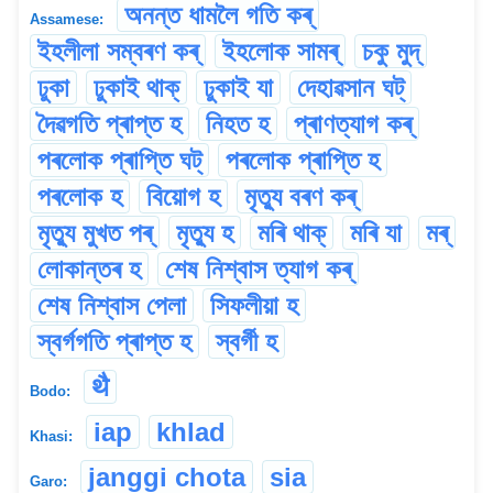
অনন্ত ধামলৈ গতি কৰ্
Assamese:
ইহলীলা সম্বৰণ কৰ্
ইহলোক সামৰ্
চকু মুদ্
ঢুকা
ঢুকাই থাক্
ঢুকাই যা
দেহাৱসান ঘট্
দৈৱগতি প্ৰাপ্ত হ
নিহত হ
প্ৰাণত্যাগ কৰ্
পৰলোক প্ৰাপ্তি ঘট্
পৰলোক প্ৰাপ্তি হ
পৰলোক হ
বিয়োগ হ
মৃত্যু বৰণ কৰ্
মৃত্যু মুখত পৰ্
মৃত্যু হ
মৰি থাক্
মৰি যা
মৰ্
লোকান্তৰ হ
শেষ নিশ্বাস ত্যাগ কৰ্
শেষ নিশ্বাস পেলা
সিফলীয়া হ
স্বৰ্গগতি প্ৰাপ্ত হ
স্বৰ্গী হ
थै
Bodo:
iap
khlad
Khasi:
janggi chota
sia
Garo: