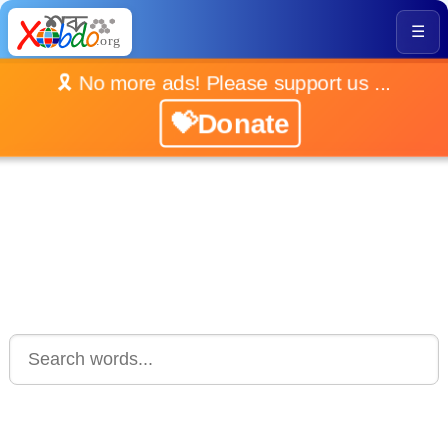
☰
🎗️ No more ads! Please support us ...
💝Donate