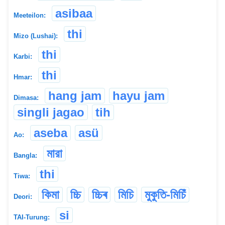
asibaa
Meeteilon:
thi
Mizo (Lushai):
thi
Karbi:
thi
Hmar:
hang jam
hayu jam
Dimasa:
singli jagao
tih
aseba
asü
Ao:
মারা
Bangla:
thi
Tiwa:
কিমা
চ্চি
চ্চিৰ
মিচি
মুকুতি-মিচিঁ
Deori:
si
TAI-Turung: