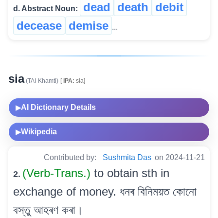
dead
death
debit
d. Abstract Noun:
decease
demise
...
sia
(TAI-Khamti)
[
IPA:
sia]
AI Dictionary Details
▶
Wikipedia
▶
Contributed by:
Sushmita Das
on 2024-11-21
(Verb-Trans.)
to obtain sth in
2.
exchange of money. ধনৰ বিনিময়ত কোনো
বস্তু আহৰণ কৰা।