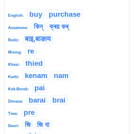
buy
purchase
English:
কিন্
ক্ৰয় কৰ্
Assamese:
बाइ,बाङाय
Bodo:
re
Mising:
thied
Khasi:
kenam
nam
Karbi:
pai
Kok-Borok:
barai
brai
Dimasa:
pre
Tiwa:
জি
জি বা
Deori: