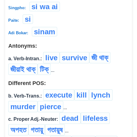
si wa ai
Singpho:
si
Paite:
sinam
Adi Bokar:
Antonyms:
live
survive
জী থাক্
a. Verb-Intran.:
জীয়াই থাক্
টিক্
...
Different POS:
execute
kill
lynch
b. Verb-Trans.:
murder
pierce
...
dead
lifeless
c. Proper Adj.-Neuter:
অপহত
গতায়ু
গতায়ুষ
...