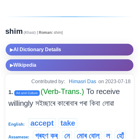
shim
(Khasi)
[
Roman:
shim]
AI Dictionary Details
▶
Wikipedia
▶
Contributed by:
Himasri Das
on 2023-07-18
(Verb-Trans.)
To receive
1.
Art and Culture
willingly সইচ্ছাৰে কাৰোবাৰ পৰা কিবা লোৱা
accept
take
English:
গ্ৰহণ কৰ্
নে
মোৰ বোল্
ল
হোঁ
Assamese: