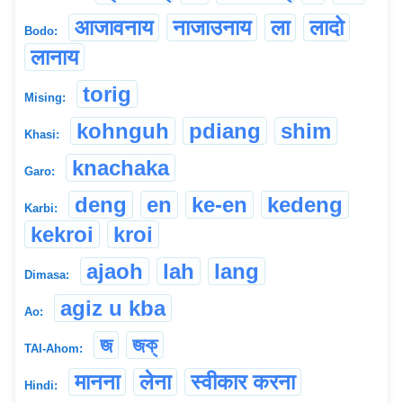
आजावनाय
नाजाउनाय
ला
लादो
Bodo:
लानाय
torig
Mising:
kohnguh
pdiang
shim
Khasi:
knachaka
Garo:
deng
en
ke-en
kedeng
Karbi:
kekroi
kroi
ajaoh
lah
lang
Dimasa:
agiz u kba
Ao:
জ
জক্
TAI-Ahom:
मानना
लेना
स्वीकार करना
Hindi: