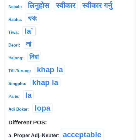
लिनुहोस
स्वीकार
स्वीकार गर्नु
Nepali:
খথং
Rabha:
la`
Tiwa:
লা
Deori:
নিৱা
Hajong:
khap la
TAI-Turung:
khap la
Singpho:
la
Paite:
lopa
Adi Bokar:
Different POS:
acceptable
a. Proper Adj.-Neuter: