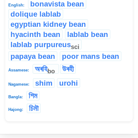
bonavista bean
English:
dolique lablab
egyptian kidney bean
hyacinth bean
lablab bean
lablab purpureus
sci
papaya bean
poor mans bean
অৰহি
উৰহী
bo
Assamese:
shim
urohi
Nagamese:
শিম
Bangla:
চিমৗ
Hajong: