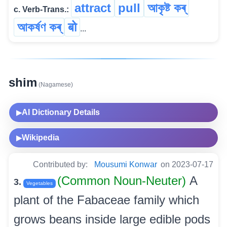
attract
pull
আকৃষ্ট কৰ্
c. Verb-Trans.:
আকৰ্ষণ কৰ্
बो
...
shim
(Nagamese)
AI Dictionary Details
▶
Wikipedia
▶
Contributed by:
Mousumi Konwar
on 2023-07-17
(Common Noun-Neuter)
A
3.
Vegetables
plant of the Fabaceae family which
grows beans inside large edible pods