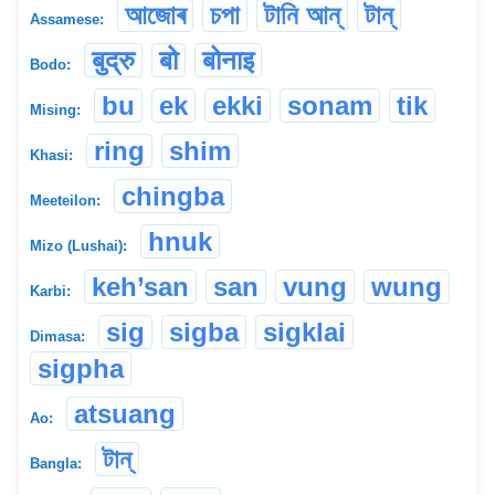
আজোৰ
চপা
টানি আন্
টান্
Assamese:
बुद्रु
बो
बोनाइ
Bodo:
bu
ek
ekki
sonam
tik
Mising:
ring
shim
Khasi:
chingba
Meeteilon:
hnuk
Mizo (Lushai):
keh’san
san
vung
wung
Karbi:
sig
sigba
sigklai
Dimasa:
sigpha
atsuang
Ao:
টান্
Bangla: