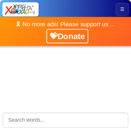
☰
🎗️ No more ads! Please support us ...
💝Donate