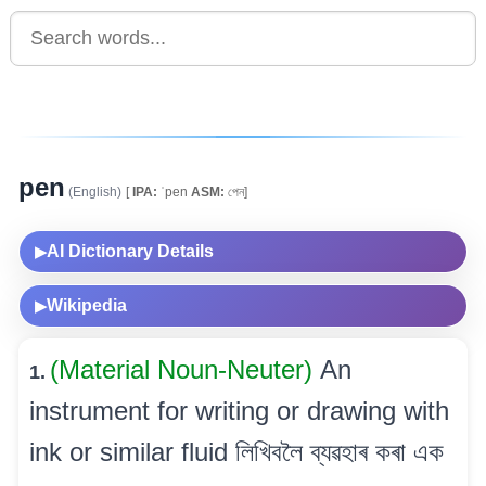
pen
(English)
[
IPA:
ˈpen
ASM:
পেন]
AI Dictionary Details
▶
Wikipedia
▶
(Material Noun-Neuter)
An
1.
instrument for writing or drawing with
ink or similar fluid লিখিবলৈ ব্যৱহাৰ কৰা এক