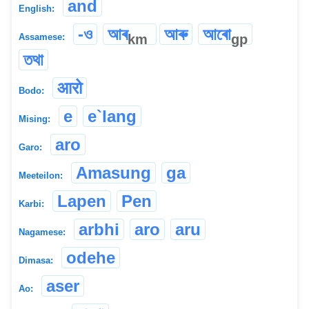
and
English:
-ও
আৰ
আৰু
আৰো
km
gp
Assamese:
তথা
आरो
Bodo:
e
e`lang
Mising:
aro
Garo:
Amasung
ga
Meeteilon:
Lapen
Pen
Karbi:
arbhi
aro
aru
Nagamese:
odehe
Dimasa:
aser
Ao: