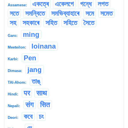
একত্ৰে
একেলগে
গন্ধে
লগত
Assamese:
সতে
সমন্বিতে
সমভিব্যাহাৰে
সমে
সমেত
সহ
সহকাৰে
সহিত
সহিতে
সৈতে
ming
Garo:
loinana
Meeteilon:
Pen
Karbi:
jang
Dimasa:
তাঙ্
TAI-Ahom:
पर
साथ
Hindi:
संग
सित
Nepali:
কবে
চং
Deori: