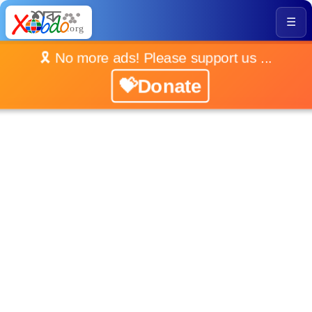
☰
🎗️ No more ads! Please support us ...
💝Donate