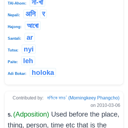
না-খা
TAI-Ahom:
अनि
र
Nepali:
আৰো
Hajong:
ar
Santali:
nyi
Tutsa:
leh
Paite:
holoka
Adi Bokar:
Contributed by:
মৰ্ণিংকে ফাংচ` (Morningkeey Phangcho)
on 2010-03-06
(Adposition)
Used before the place,
5.
thing, person, time etc that is the