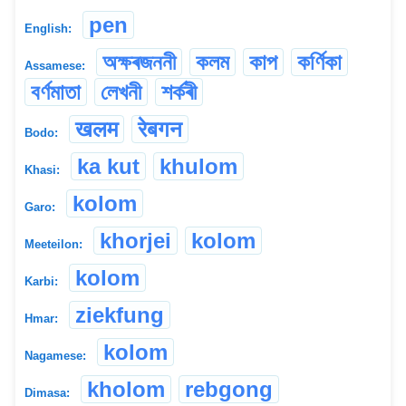
pen
English:
অক্ষৰজননী
কলম
কাপ
কৰ্ণিকা
Assamese:
বৰ্ণমাতা
লেখনী
শৰ্কৰী
खलम
रेबगन
Bodo:
ka kut
khulom
Khasi:
kolom
Garo:
khorjei
kolom
Meeteilon:
kolom
Karbi:
ziekfung
Hmar:
kolom
Nagamese:
kholom
rebgong
Dimasa: