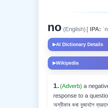
no
(English)
[
IPA:
ˈn
AI Dictionary Details
▶
Wikipedia
▶
1.
(Adverb)
a negativ
response to a question or
অস্বীকাৰ কৰা বুজাবলৈ ব্যৱহ