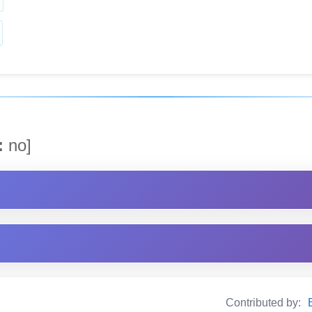
:
no]
Contributed by: