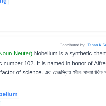
ng
Contributed by:
Tapan K Sarm
 Noun-Neuter)
Nobelium is a synthetic chem
number 102. It is named in honor of Alfre
tor of science. এক তেজস্কিয় মৌল৷ পাৰমাণবিক সংখ
belium