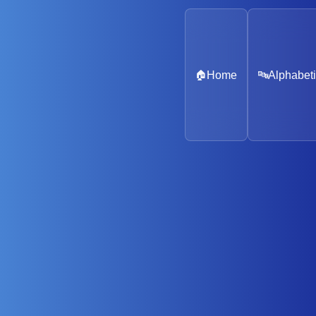
🏠
Home
🔤
Alphabeti