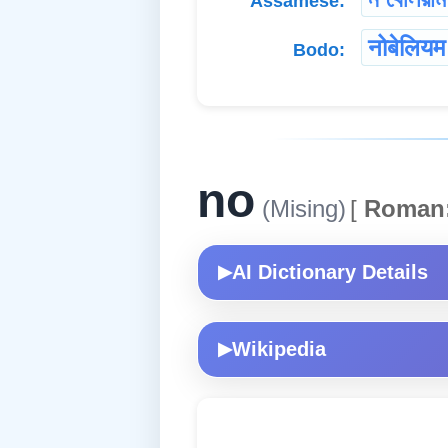
Assamese:
नोबेलियम
Bodo:
no
(Mising)
[
Roman
AI Dictionary Details
▶
Wikipedia
▶