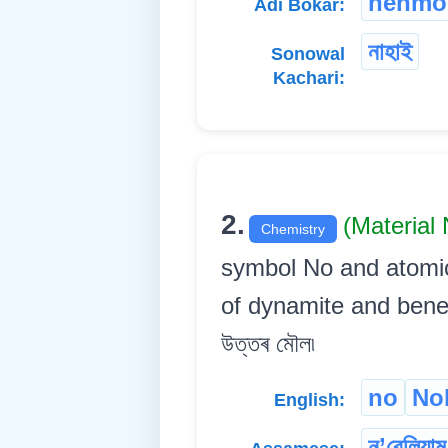
hehmo
Adi Bokar:
নাহাই
Sonowal
Kachari:
2.
(Material
Chemistry
symbol No and atomic 
of dynamite and benefac
উত্তৰ মৌল৷
no
No
English:
ন’বেলিয়াম