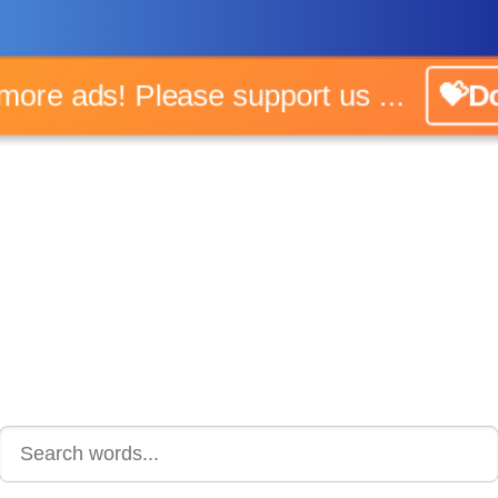
o more ads! Please support us ...
💝Do