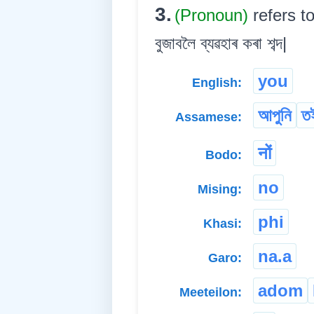
3.
(Pronoun)
refers t
বুজাবলৈ ব্যৱহাৰ কৰা শব্দ|
you
English:
আপুনি
ত
Assamese:
नों
Bodo:
no
Mising:
phi
Khasi:
na.a
Garo:
adom
Meeteilon: