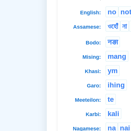
no
no
English:
ওহোঁ
না
Assamese:
नङा
Bodo:
mang
Mising:
ym
Khasi:
ihing
Garo:
te
Meeteilon:
kali
Karbi:
na
nai
Nagamese: