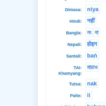
niya
Dimasa:
नहीं
Hindi:
নং
না
Bangla:
होइन
Nepali:
baṅ
Santali:
মাচাও
TAI-
Khamyang:
nak
Tutsa:
ii
Paite: