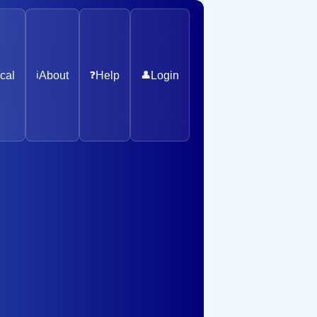
cal
ℹ️
About
❓
Help
👤
Login