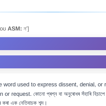
oʊ
ASM:
ন’]
e word used to express dissent, denial, or r
 request. কোনো প্ৰশ্ন বা অনুৰোধৰ সঁহাৰি হিচাপে অসন
াৰ কৰা এক নেতিবাচক শব্দ।