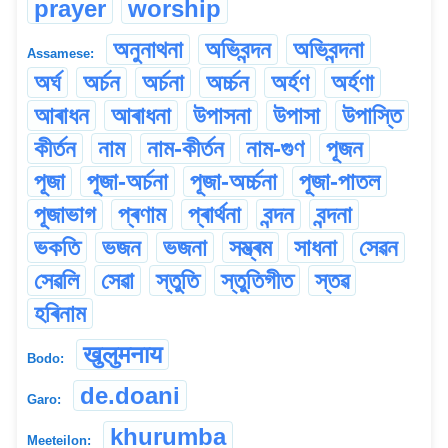
prayer
worship
অনুনাথনা
অভিবন্দন
অভিবন্দনা
Assamese:
অৰ্ঘ
অৰ্চন
অৰ্চনা
অৰ্চ্চন
অৰ্হণ
অৰ্হণা
আৰাধন
আৰাধনা
উপাসনা
উপাসা
উপাস্তি
কীৰ্তন
নাম
নাম-কীৰ্তন
নাম-গুণ
পূজন
পূজা
পূজা-অৰ্চনা
পূজা-অৰ্চ্চনা
পূজা-পাতল
পূজাভাগ
প্ৰণাম
প্ৰাৰ্থনা
বন্দন
বন্দনা
ভকতি
ভজন
ভজনা
সম্ভ্ৰম
সাধনা
সেৱন
সেৱলি
সেৱা
স্তুতি
স্তুতিগীত
স্তৱ
হৰিনাম
खुलुमनाय
Bodo:
de.doani
Garo:
khurumba
Meeteilon: