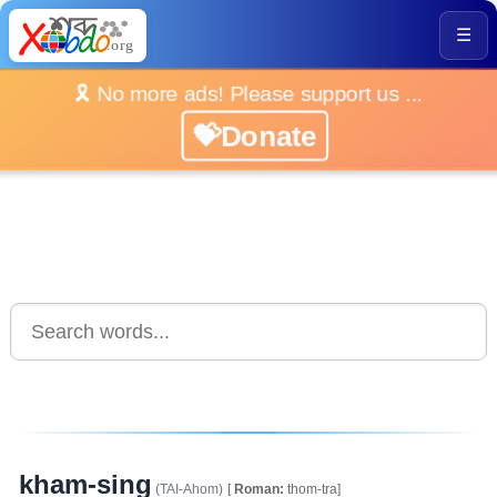
☰
🎗️ No more ads! Please support us ...
💝Donate
kham-sing
(TAI-Ahom)
[
Roman:
thom-tra]