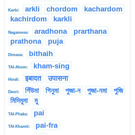
arkli
chordom
kachardom
Karbi:
kachirdom
karkli
aradhona
prarthana
Nagamese:
prathona
puja
bithaih
Dimasa:
kham-sing
TAI-Ahom:
इबादत
उपासना
Hindi:
গিঁউমা
গিনুমা
পুজা-ন
পুজা-নমা
পুজি
Deori:
মিদিমুমা
মু
pai
TAI-Phake:
pai-fra
TAI-Khamti: