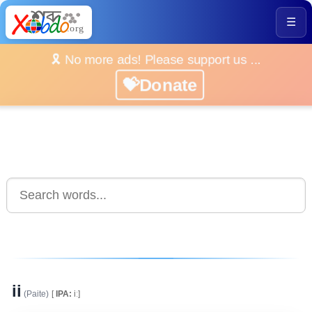
☰
🎗️ No more ads! Please support us ...
💝Donate
ii
(Paite)
[
IPA:
iː]