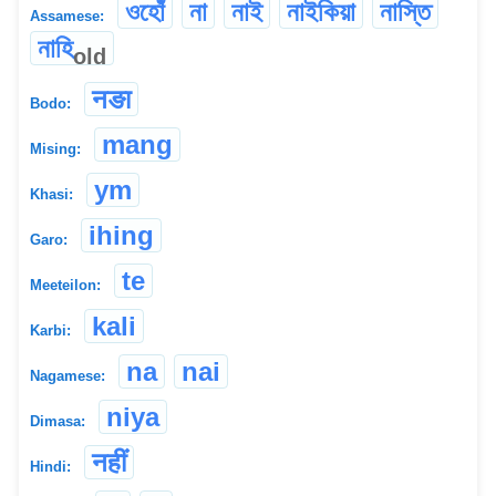
ওহোঁ
না
নাই
নাইকিয়া
নাস্তি
Assamese:
নাহি
old
नङा
Bodo:
mang
Mising:
ym
Khasi:
ihing
Garo:
te
Meeteilon:
kali
Karbi:
na
nai
Nagamese:
niya
Dimasa:
नहीं
Hindi: