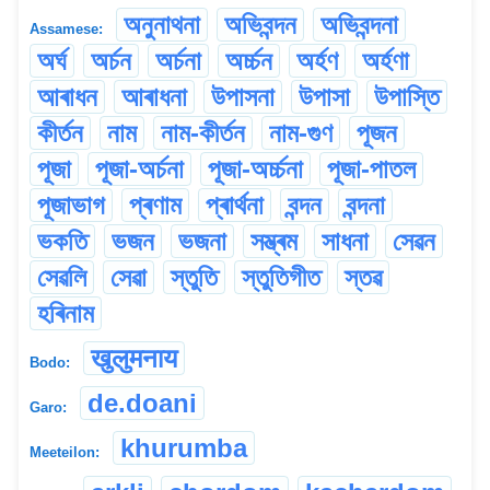
অনুনাথনা
অভিবন্দন
অভিবন্দনা
Assamese:
অৰ্ঘ
অৰ্চন
অৰ্চনা
অৰ্চ্চন
অৰ্হণ
অৰ্হণা
আৰাধন
আৰাধনা
উপাসনা
উপাসা
উপাস্তি
কীৰ্তন
নাম
নাম-কীৰ্তন
নাম-গুণ
পূজন
পূজা
পূজা-অৰ্চনা
পূজা-অৰ্চ্চনা
পূজা-পাতল
পূজাভাগ
প্ৰণাম
প্ৰাৰ্থনা
বন্দন
বন্দনা
ভকতি
ভজন
ভজনা
সম্ভ্ৰম
সাধনা
সেৱন
সেৱলি
সেৱা
স্তুতি
স্তুতিগীত
স্তৱ
হৰিনাম
खुलुमनाय
Bodo:
de.doani
Garo:
khurumba
Meeteilon: