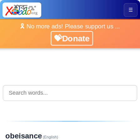
☰
🎗️ No more ads! Please support us ...
💝Donate
obeisance
(English)