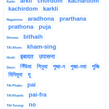
arkli
chordom
kachardom
Karbi:
kachirdom
karkli
aradhona
prarthana
Nagamese:
prathona
puja
bithaih
Dimasa:
kham-sing
TAI-Ahom:
इबादत
उपासना
Hindi:
গিঁউমা
গিনুমা
পুজা-ন
পুজা-নমা
পুজি
Deori:
মিদিমুমা
মু
pai
TAI-Phake:
pai-fra
TAI-Khamti:
no
TAI-Turung: