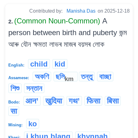
Contributed by:
Manisha Das
on 2025-12-18
(Common Noun-Common)
A
2.
person between birth and puberty জন্ম
আৰু যৌন ক্ষমতা লাভৰ মাজৰ বয়সৰ লোক
child
kid
English:
অকণি
ছলি
তন্তু
বাচ্ছা
km
Assamese:
শিশু
সন্তান
आन’
खुदिया
गथ’
फिसा
बिसा
Bodo:
सा
ko
Mising:
i khun blang
khynnah
Khasi: