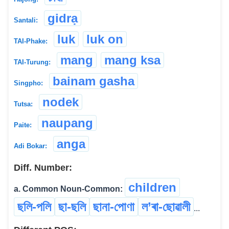
gidrạ
Santali:
luk
luk on
TAI-Phake:
mang
mang ksa
TAI-Turung:
bainam gasha
Singpho:
nodek
Tutsa:
naupang
Paite:
anga
Adi Bokar:
Diff. Number:
children
a. Common Noun-Common:
ছলি-পলি
ছা-ছলি
ছানা-পোণা
ল’ৰা-ছোৱালী
...