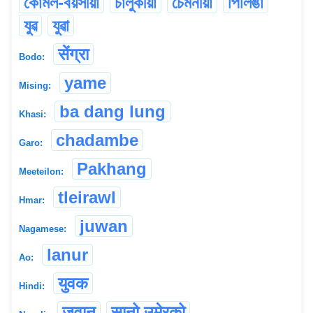
কোমল-বয়সীয়া
চালুকীয়া
চেমনীয়া
পিলিঙা
যুৱ
যুৱা
सेंग्रा
Bodo:
yame
Mising:
ba dang lung
Khasi:
chadambe
Garo:
Pakhang
Meeteilon:
tleirawl
Hmar:
juwan
Nagamese:
lanur
Ao:
युवक
Hindi:
जवान
सानो उमेरको