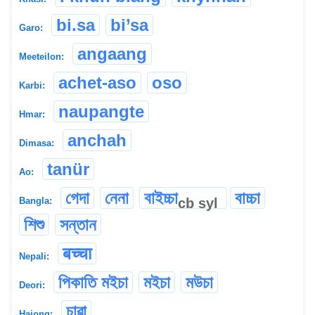
bi.sa
bi’sa
Garo:
angaang
Meeteilon:
achet-aso
oso
Karbi:
naupangte
Hmar:
anchah
Dimasa:
tanür
Ao:
গেদা
নেনা
বাইচ্চা
বাচ্চা
cb
syl
Bangla:
শিশু
সন্তান
बच्चा
Nepali:
পিকাতি মইচা
মইচা
মউচা
Deori:
চাৱা
Hajong: