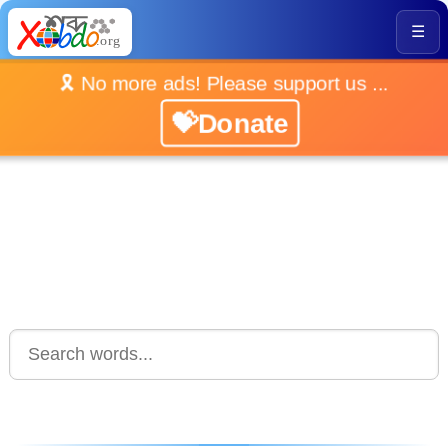
☰
🎗️ No more ads! Please support us ...
💝Donate