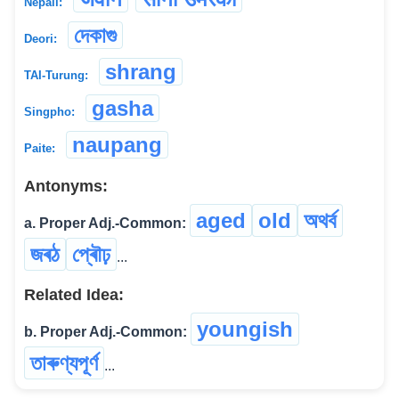
Nepali:
দেকাগু
Deori:
shrang
TAI-Turung:
gasha
Singpho:
naupang
Paite:
Antonyms:
aged
old
অথৰ্ব
a. Proper Adj.-Common:
জৰঠ
প্ৰৌঢ়
...
Related Idea:
youngish
b. Proper Adj.-Common:
তাৰুণ্যপূৰ্ণ
...