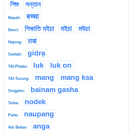
শিশু
সন্তান
बच्चा
Nepali:
পিকাতি মইচা
মইচা
মউচা
Deori:
চাৱা
Hajong:
gidrạ
Santali:
luk
luk on
TAI-Phake:
mang
mang ksa
TAI-Turung:
bainam gasha
Singpho:
nodek
Tutsa:
naupang
Paite:
anga
Adi Bokar: