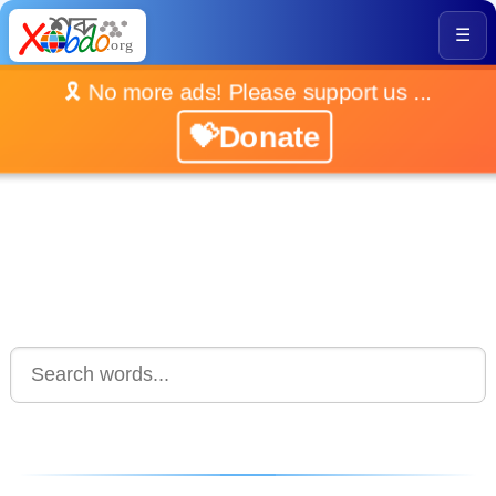
☰
🎗️ No more ads! Please support us ...
💝Donate