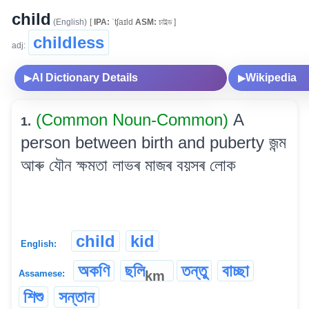
child
(English)
[
IPA:
ˈtʃaɪld
ASM:
চাইল্ড ]
childless
adj:
AI Dictionary Details
Wikipedia
▶
▶
(Common Noun-Common)
A
1.
person between birth and puberty জন্ম
আৰু যৌন ক্ষমতা লাভৰ মাজৰ বয়সৰ লোক
child
kid
English:
অকণি
ছলি
তন্তু
বাচ্ছা
km
Assamese:
শিশু
সন্তান