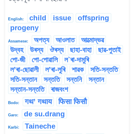
child
issue
offspring
English:
progeny
অপত্য
আওলাত
আত্মোদ্ভৱ
Assamese:
উদ্বহ
উৰস্য
ঔৰস্য
ছাহা-বাহা
ছাৱ-পুতাই
পো-জী
পো-পোৱালি
ল`ৰা-দামুৰি
ল’ৰা-ছোৱালী
ল’ৰা-লুৰি
শাৱক
সতি-সন্ততি
সতি-সন্তান
সন্ততি
সন্তনি
সন্তান
সন্তান-সন্ততি
ৰাজবংশ
गथ’ गथाय
फिसा फिसौ
Bodo:
de su.drang
Garo:
Taineche
Karbi: