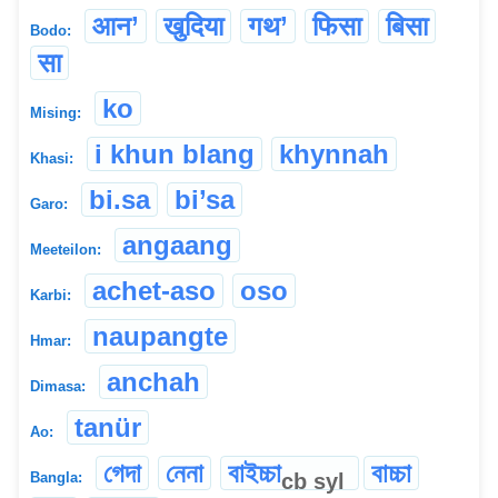
आन’
खुदिया
गथ’
फिसा
बिसा
Bodo:
सा
ko
Mising:
i khun blang
khynnah
Khasi:
bi.sa
bi’sa
Garo:
angaang
Meeteilon:
achet-aso
oso
Karbi:
naupangte
Hmar:
anchah
Dimasa:
tanür
Ao:
গেদা
নেনা
বাইচ্চা
বাচ্চা
cb
syl
Bangla: