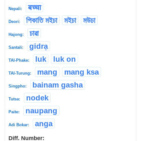
बच्चा
Nepali:
পিকাতি মইচা
মইচা
মউচা
Deori:
চাৱা
Hajong:
gidrạ
Santali:
luk
luk on
TAI-Phake:
mang
mang ksa
TAI-Turung:
bainam gasha
Singpho:
nodek
Tutsa:
naupang
Paite:
anga
Adi Bokar:
Diff. Number: