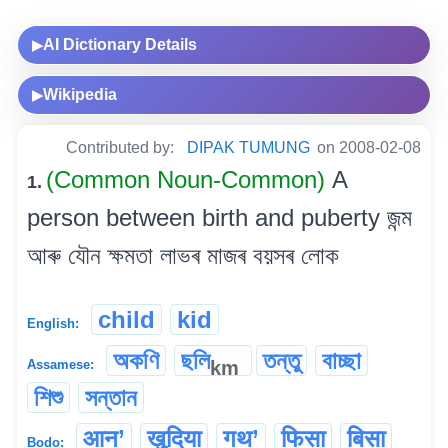
AI Dictionary Details
▶
Wikipedia
▶
Contributed by:
DIPAK TUMUNG
on 2008-02-08
(Common Noun-Common)
A
1.
person between birth and puberty জন্ম
আৰু যৌন ক্ষমতা লাভৰ মাজৰ বয়সৰ লোক
child
kid
English:
অকণি
ছলি
তন্তু
বাচ্ছা
km
Assamese:
শিশু
সন্তান
आन’
खुदिया
गथ’
फिसा
बिसा
Bodo: