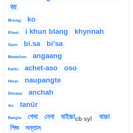
सा
ko
Mising:
i khun blang
khynnah
Khasi:
bi.sa
bi’sa
Garo:
angaang
Meeteilon:
achet-aso
oso
Karbi:
naupangte
Hmar:
anchah
Dimasa:
tanür
Ao:
গেদা
নেনা
বাইচ্চা
বাচ্চা
cb
syl
Bangla:
শিশু
সন্তান