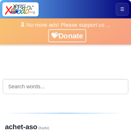
☰
🎗️ No more ads! Please support us ...
💝Donate
achet-aso
(Karbi)