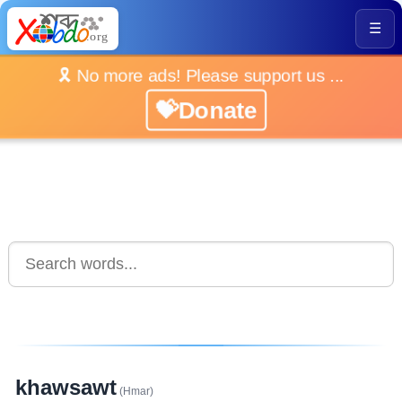
☰
🎗️ No more ads! Please support us ...
💝Donate
khawsawt
(Hmar)