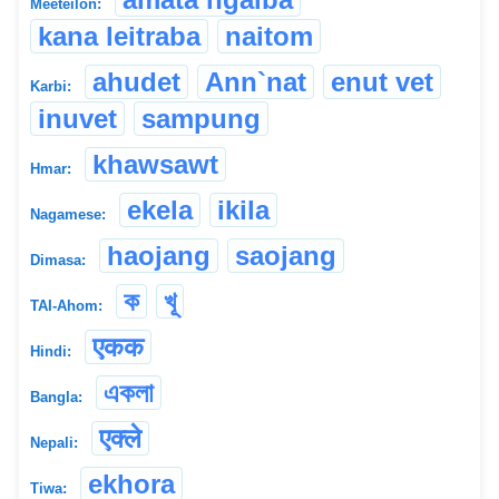
Meeteilon:
kana leitraba
naitom
ahudet
Ann`nat
enut vet
Karbi:
inuvet
sampung
khawsawt
Hmar:
ekela
ikila
Nagamese:
haojang
saojang
Dimasa:
ক
খূ
TAI-Ahom:
एकक
Hindi:
একলা
Bangla:
एक्ले
Nepali:
ekhora
Tiwa: