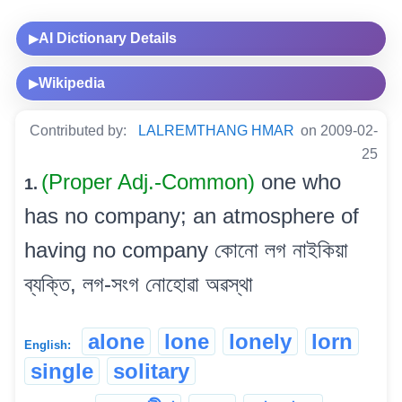
AI Dictionary Details
▶
Wikipedia
▶
Contributed by:
LALREMTHANG HMAR
on 2009-02-
25
(Proper Adj.-Common)
one who
1.
has no company; an atmosphere of
having no company কোনো লগ নাইকিয়া
ব্যক্তি, লগ-সংগ নোহোৱা অৱস্থা
alone
lone
lonely
lorn
English:
single
solitary