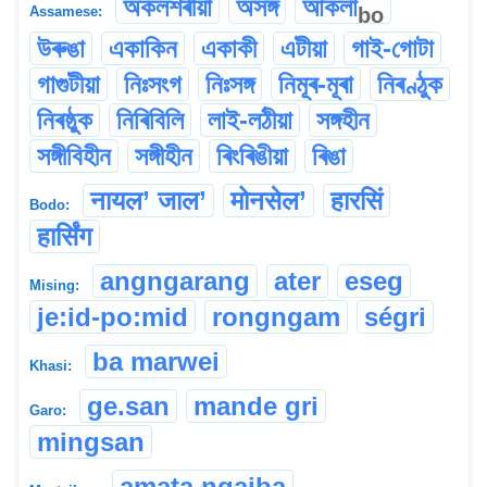
অকলশৰীয়া
অসঙ্গ
আকলা
bo
Assamese:
উৰুঙা
একাকিন
একাকী
এটীয়া
গাই-গোটা
গাগুটীয়া
নিঃসংগ
নিঃসঙ্গ
নিমূৰ-মূৰা
নিৰণ্ঠুক
নিৰষ্ঠুক
নিৰিবিলি
লাই-লঠীয়া
সঙ্গহীন
সঙ্গীবিহীন
সঙ্গীহীন
ৰিংৰিঙীয়া
ৰিঙা
नायल’ जाल’
मोनसेल’
हारसिं
Bodo:
हार्सिंग
angngarang
ater
eseg
Mising:
je:id-po:mid
rongngam
ségri
ba marwei
Khasi:
ge.san
mande gri
Garo:
mingsan
amata ngaiba