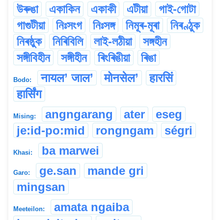
উৰুঙা
একাকিন
একাকী
এটীয়া
গাই-গোটা
গাগুটীয়া
নিঃসংগ
নিঃসঙ্গ
নিমূৰ-মূৰা
নিৰণ্ঠুক
নিৰষ্ঠুক
নিৰিবিলি
লাই-লঠীয়া
সঙ্গহীন
সঙ্গীবিহীন
সঙ্গীহীন
ৰিংৰিঙীয়া
ৰিঙা
नायल’ जाल’
मोनसेल’
हारसिं
Bodo:
हार्सिंग
angngarang
ater
eseg
Mising:
je:id-po:mid
rongngam
ségri
ba marwei
Khasi:
ge.san
mande gri
Garo:
mingsan
amata ngaiba
Meeteilon: