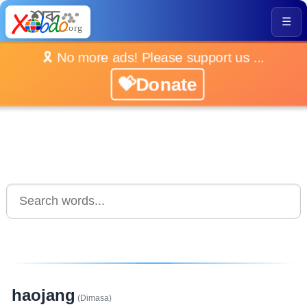
☰
🎗️ No more ads! Please support us ...
💝Donate
haojang
(Dimasa)