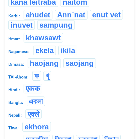
kana leitraba
naitom
ahudet
Ann`nat
enut vet
Karbi:
inuvet
sampung
khawsawt
Hmar:
ekela
ikila
Nagamese:
haojang
saojang
Dimasa:
ক
খূ
TAI-Ahom:
एकक
Hindi:
একলা
Bangla:
एक्ले
Nepali:
ekhora
Tiwa: