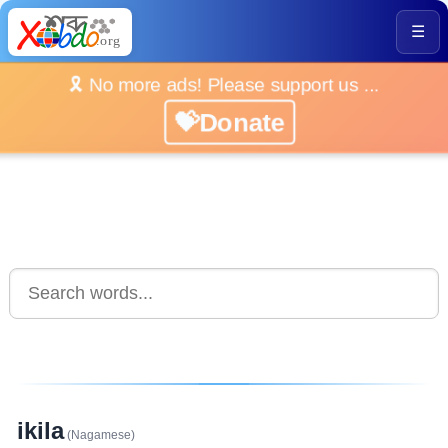
☰
🎗️ No more ads! Please support us ...
💝Donate
ikila
(Nagamese)