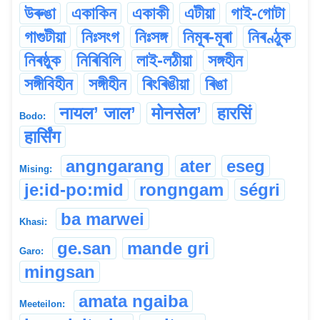
উৰুঙা
একাকিন
একাকী
এটীয়া
গাই-গোটা
গাগুটীয়া
নিঃসংগ
নিঃসঙ্গ
নিমূৰ-মূৰা
নিৰণ্ঠুক
নিৰষ্ঠুক
নিৰিবিলি
লাই-লঠীয়া
সঙ্গহীন
সঙ্গীবিহীন
সঙ্গীহীন
ৰিংৰিঙীয়া
ৰিঙা
नायल’ जाल’
मोनसेल’
हारसिं
Bodo:
हार्सिंग
angngarang
ater
eseg
Mising:
je:id-po:mid
rongngam
ségri
ba marwei
Khasi:
ge.san
mande gri
Garo:
mingsan
amata ngaiba
Meeteilon: