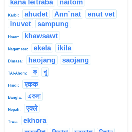
kana leitraba
naitom
ahudet
Ann`nat
enut vet
Karbi:
inuvet
sampung
khawsawt
Hmar:
ekela
ikila
Nagamese:
haojang
saojang
Dimasa:
ক
খূ
TAI-Ahom:
एकक
Hindi:
একলা
Bangla:
एक्ले
Nepali:
ekhora
Tiwa: