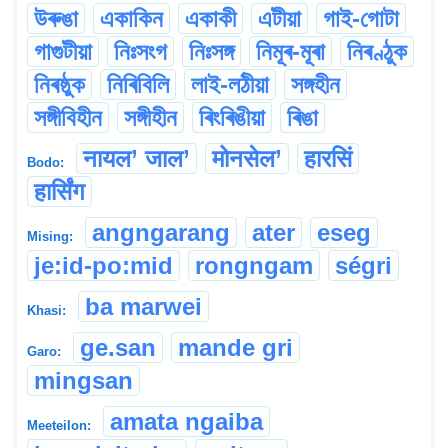
উৰুঙা
একাকিন
একাকী
এটীয়া
গাই-গোটা
গাগুটীয়া
নিঃসংগ
নিঃসঙ্গ
নিমূৰ-মূৰা
নিৰণ্ঠুক
নিৰষ্ঠুক
নিৰিবিলি
লাই-লঠীয়া
সঙ্গহীন
সঙ্গীবিহীন
সঙ্গীহীন
ৰিংৰিঙীয়া
ৰিঙা
नायल’ जाल’
मोनसेल’
हारसिं
Bodo:
हार्सिंग
angngarang
ater
eseg
Mising:
je:id-po:mid
rongngam
ségri
ba marwei
Khasi:
ge.san
mande gri
Garo:
mingsan
amata ngaiba
Meeteilon: