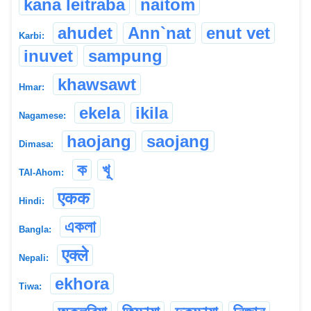
kana leitraba
naitom
ahudet
Ann`nat
enut vet
Karbi:
inuvet
sampung
khawsawt
Hmar:
ekela
ikila
Nagamese:
haojang
saojang
Dimasa:
ক
খূ
TAI-Ahom:
एकक
Hindi:
একলা
Bangla:
एक्ले
Nepali:
ekhora
Tiwa: