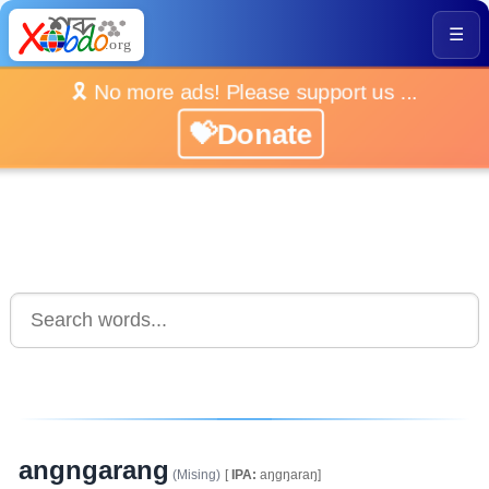
☰
🎗️ No more ads! Please support us ...
💝Donate
angngarang
(Mising)
[
IPA:
aŋgŋaraŋ]