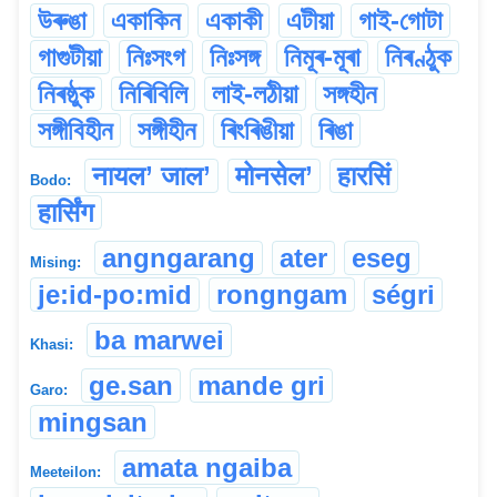
উৰুঙা
একাকিন
একাকী
এটীয়া
গাই-গোটা
গাগুটীয়া
নিঃসংগ
নিঃসঙ্গ
নিমূৰ-মূৰা
নিৰণ্ঠুক
নিৰষ্ঠুক
নিৰিবিলি
লাই-লঠীয়া
সঙ্গহীন
সঙ্গীবিহীন
সঙ্গীহীন
ৰিংৰিঙীয়া
ৰিঙা
नायल’ जाल’
मोनसेल’
हारसिं
Bodo:
हार्सिंग
angngarang
ater
eseg
Mising:
je:id-po:mid
rongngam
ségri
ba marwei
Khasi:
ge.san
mande gri
Garo:
mingsan
amata ngaiba
Meeteilon: