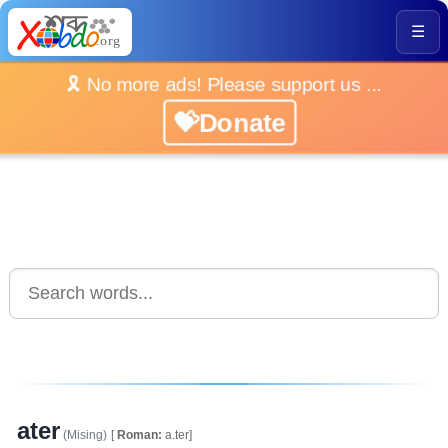
☰
🎗️ No more ads! Please support us ...
💝Donate
ater
(Mising)
[
Roman:
a.ter]