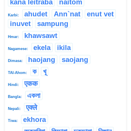
kana leitraba
naitom
ahudet
Ann`nat
enut vet
Karbi:
inuvet
sampung
khawsawt
Hmar:
ekela
ikila
Nagamese:
haojang
saojang
Dimasa:
ক
খূ
TAI-Ahom:
एकक
Hindi:
একলা
Bangla:
एक्ले
Nepali:
ekhora
Tiwa: