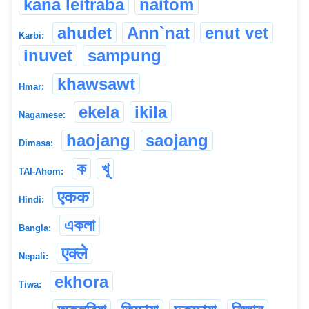
kana leitraba
naitom
ahudet
Ann`nat
enut vet
Karbi:
inuvet
sampung
khawsawt
Hmar:
ekela
ikila
Nagamese:
haojang
saojang
Dimasa:
ক
খূ
TAI-Ahom:
एकक
Hindi:
একলা
Bangla:
एक्ले
Nepali:
ekhora
Tiwa: