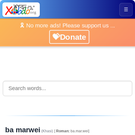
☰
🎗️ No more ads! Please support us ...
💝Donate
ba marwei
(Khasi)
[
Roman:
ba.mar.wei]