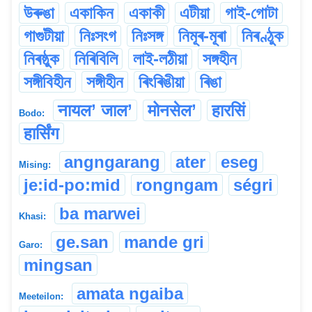
উৰুঙা
একাকিন
একাকী
এটীয়া
গাই-গোটা
গাগুটীয়া
নিঃসংগ
নিঃসঙ্গ
নিমূৰ-মূৰা
নিৰণ্ঠুক
নিৰষ্ঠুক
নিৰিবিলি
লাই-লঠীয়া
সঙ্গহীন
সঙ্গীবিহীন
সঙ্গীহীন
ৰিংৰিঙীয়া
ৰিঙা
नायल’ जाल’
मोनसेल’
हारसिं
Bodo:
हार्सिंग
angngarang
ater
eseg
Mising:
je:id-po:mid
rongngam
ségri
ba marwei
Khasi:
ge.san
mande gri
Garo:
mingsan
amata ngaiba
Meeteilon: