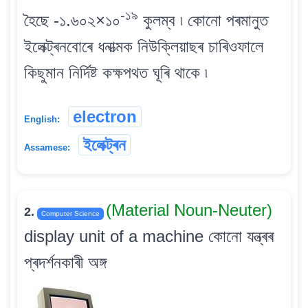
-১৯
হৈছে -১.৬০২×১০
কুলম্ব ৷ কোনো পৰমানুত
ইলেক্ট্ৰনবোৰে ধনাত্মক নিউক্লিয়াছৰ চাৰিওফালে
কিছুমান নিৰ্দিষ্ট কক্ষপথত ঘূৰি থাকে ৷
electron
English:
ইলেক্ট্ৰন
Assamese:
(Material Noun-Neuter)
2.
Computer Science
display unit of a machine কোনো যন্ত্ৰৰ
প্ৰদৰ্শনকাৰী অঙ্গ