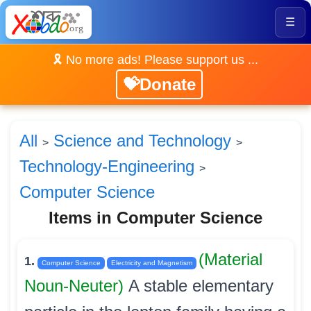
☰
🎗️ No more ads! Please support us ...
💝Donate
All
Science and Technology
>
>
Technology-Engineering
>
Computer Science
Items in Computer Science
(Material
1.
Computer Science
Electricity and Magnetism
Noun-Neuter)
A stable elementary