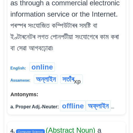
as through a commercial electronic
information service or the Internet.
পৰস্পৰ সংযোজিত কম্পিউটাৰৰ সমষ্টি বা
ইণ্টাৰনেটৰ লগত পোনপটীয়া সংযোগেৰে কাম কৰা
বা সেৱা আগবঢ়োৱা৷
online
English:
অন্‌লাইন
সতাঁৰ
xp
Assamese:
Antonyms:
offline
অফ্‌লাইন
a. Proper Adj.-Neuter:
...
(Abstract Noun)
a
4.
Computer Science