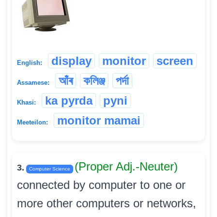
display
monitor
screen
English:
আঁৰ
কলিঞ্জ
পৰ্দা
Assamese:
ka pyrda
pyni
Khasi:
monitor mamai
Meeteilon:
(Proper Adj.-Neuter)
3.
Computer Science
connected by computer to one or
more other computers or networks,