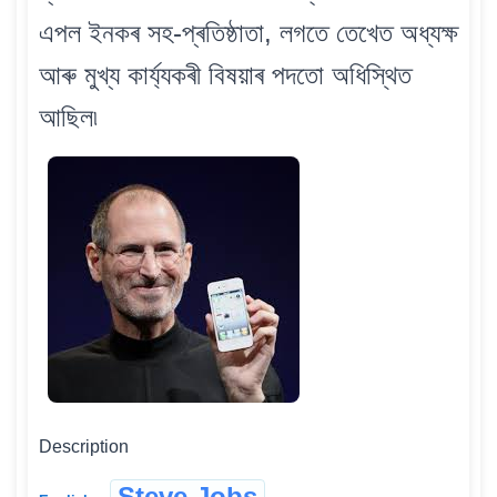
এপল ইনকৰ সহ-প্ৰতিষ্ঠাতা, লগতে তেখেত অধ্যক্ষ
আৰু মুখ্য কাৰ্য্যকৰী বিষয়াৰ পদতো অধিস্থিত
আছিল৷
Description
Steve Jobs