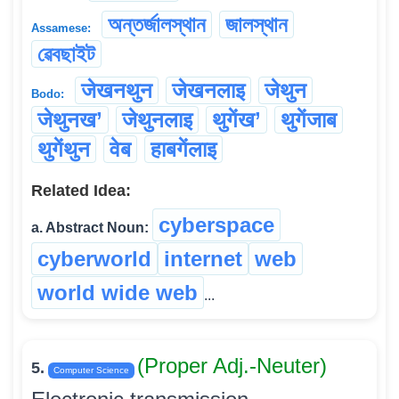
অন্তৰ্জালস্থান
জালস্থান
Assamese:
ৱেবছাইট
जेखनथुन
जेखनलाइ
जेथुन
Bodo:
जेथुनख’
जेथुनलाइ
थुगेंख’
थुगेंजाब
थुगेंथुन
वेब
हाबगेंलाइ
Related Idea:
cyberspace
a. Abstract Noun:
cyberworld
internet
web
world wide web
...
(Proper Adj.-Neuter)
5.
Computer Science