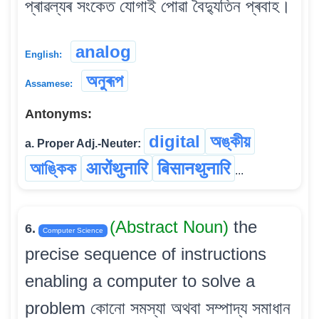
প্ৰাৱল্যৰ সংকেত যোগাই পোৱা বৈদ্যুতিন প্ৰবাহ।
analog
English:
অনুৰূপ
Assamese:
Antonyms:
digital
অঙ্কীয়
a. Proper Adj.-Neuter:
আঙ্কিক
आरोंथुनारि
बिसानथुनारि
...
(Abstract Noun)
the
6.
Computer Science
precise sequence of instructions
enabling a computer to solve a
problem কোনো সমস্যা অথবা সম্পাদ্য সমাধান