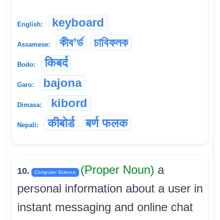
keyboard
English:
কীব’ৰ্ড
চাবিফলক
Assamese:
किबर्द
Bodo:
bajona
Garo:
kibord
Dimasa:
कीबोर्ड
बर्ण फलक
Nepali:
(Proper Noun)
a
10.
Computer Science
personal information about a user in
instant messaging and online chat