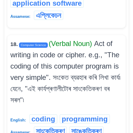
application software
এপ্লিকেচন
Assamese:
(Verbal Noun)
Act of
18.
Computer Science
writing in code or cipher. e.g., "The
coding of this computer program is
very simple". সংকেত ব্যৱহাৰ কৰি লিখা কাৰ্য৷
যেনে, "এই কাৰ্যপ্ৰণালীটোৰ সাংকেতিকৰণ বৰ
সৰল"৷
coding
programming
English:
সাংকেতিকৰণ
সাঙ্কেতিকৰণ
Assamese: