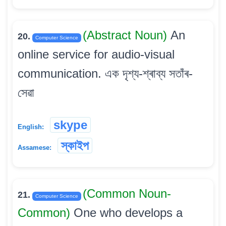
(Abstract Noun)
An
20.
Computer Science
online service for audio-visual
communication. এক দৃশ্য-শ্ৰাব্য সতাঁৰ-
সেৱা
skype
English:
স্কাইপ
Assamese:
(Common Noun-
21.
Computer Science
Common)
One who develops a