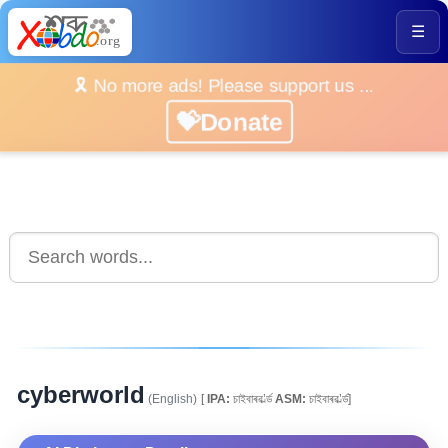
☰
🎗️ No more ads! Please support us ...
💝Donate
cyberworld
(English)
[
IPA:
চাইবাৰৱ’ৰ্ল্ড
ASM:
চাইবাৰৱ’ৰ্ল্ড]