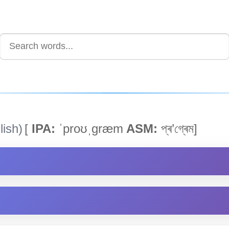
ish)
[
IPA:
ˈproʊˌgræm
ASM:
প্ৰ’গ্ৰেম]