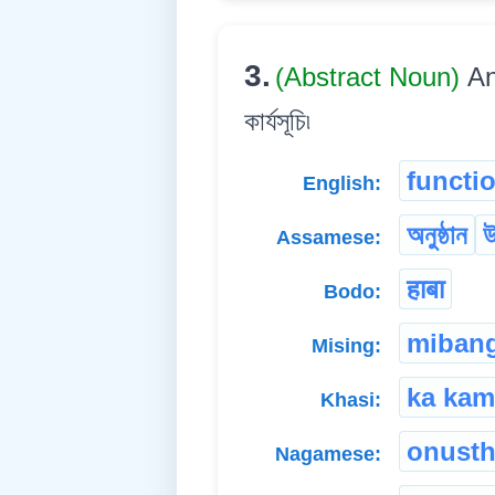
3.
(Abstract Noun)
An
কাৰ্যসূচি৷
functi
English:
অনুষ্ঠান
উ
Assamese:
हाबा
Bodo:
miban
Mising:
ka kam
Khasi:
onust
Nagamese: