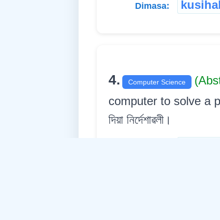
kusiha
Dimasa:
4.
(Abs
Computer Science
computer to solve a prob
দিয়া নিৰ্দেশাৱলী।
progr
English:
ক্ৰমনিৰ্দে
Assamese: