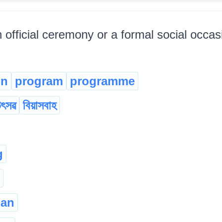
 official ceremony or a formal social occasio
on
program
programme
ৎসৱ
বিয়াসবাহ
g
han