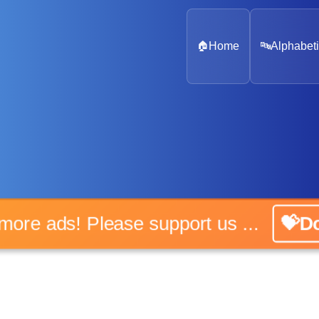
🏠
Home
🔤
Alphabeti
o more ads! Please support us ...
💝Do