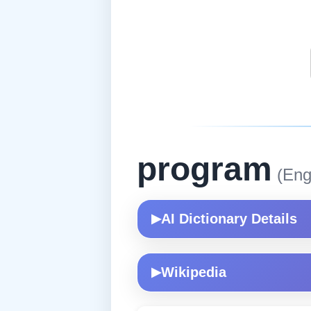
program
(Engl
AI Dictionary Details
▶
Wikipedia
▶