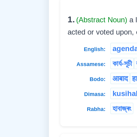
1.
(Abstract Noun)
a 
acted or voted upon, etc
agend
English:
কাৰ্য-সূচী
Assamese:
आबाद
ह
Bodo:
kusiha
Dimasa:
হাবাজ্ৰং
Rabha: