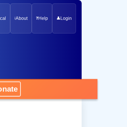
cal
ℹ️
About
❓
Help
👤
Login
nate