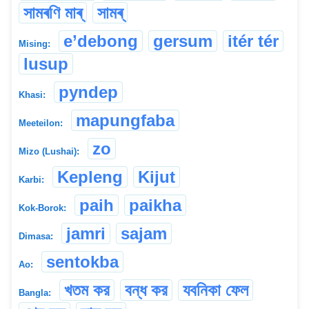
সামৰণি মাৰ্
সামৰ্
e’debong
gersum
itér tér
Mising:
lusup
pyndep
Khasi:
mapungfaba
Meeteilon:
zo
Mizo (Lushai):
Kepleng
Kijut
Karbi:
paih
paikha
Kok-Borok:
jamri
sajam
Dimasa:
sentokba
Ao:
খতম কর
বন্ধ কর
যবনিকা ফেল
Bangla: