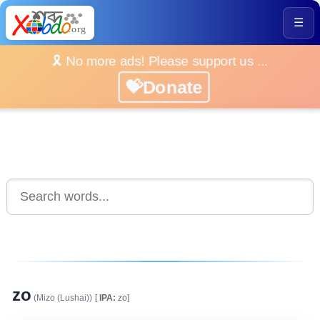
☰
🎗️ No more ads! Please support us ...
💝Donate
zo
(Mizo (Lushai))
[
IPA:
zo]