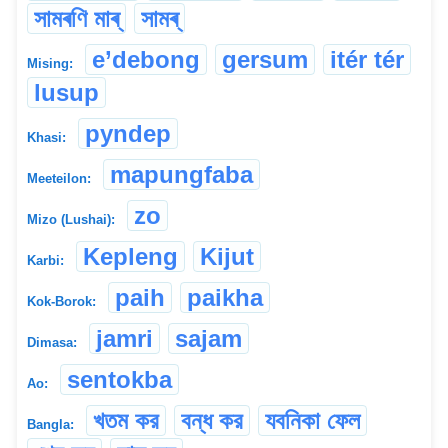
সামৰণি মাৰ্
সামৰ্
e’debong
gersum
itér tér
Mising:
lusup
pyndep
Khasi:
mapungfaba
Meeteilon:
zo
Mizo (Lushai):
Kepleng
Kijut
Karbi:
paih
paikha
Kok-Borok:
jamri
sajam
Dimasa:
sentokba
Ao:
খতম কর
বন্ধ কর
যবনিকা ফেল
Bangla: