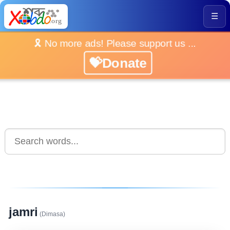
☰
🎗️ No more ads! Please support us ...
💝Donate
jamri
(Dimasa)