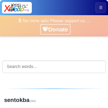
☰
🎗️ No more ads! Please support us ...
💝Donate
sentokba
(Ao)