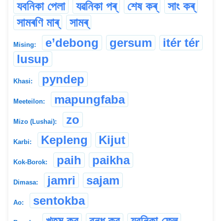
যবনিকা পেলা
যৱনিকা পৰ্
শেষ কৰ্
সাং কৰ্
সামৰণি মাৰ্
সামৰ্
e’debong
gersum
itér tér
Mising:
lusup
pyndep
Khasi:
mapungfaba
Meeteilon:
zo
Mizo (Lushai):
Kepleng
Kijut
Karbi:
paih
paikha
Kok-Borok:
jamri
sajam
Dimasa:
sentokba
Ao:
খতম কর
বন্ধ কর
যবনিকা ফেল