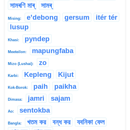
সামৰণি মাৰ্
সামৰ্
e’debong
gersum
itér tér
Mising:
lusup
pyndep
Khasi:
mapungfaba
Meeteilon:
zo
Mizo (Lushai):
Kepleng
Kijut
Karbi:
paih
paikha
Kok-Borok:
jamri
sajam
Dimasa:
sentokba
Ao:
খতম কর
বন্ধ কর
যবনিকা ফেল
Bangla: