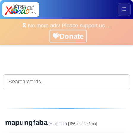
☰
🎗️ No more ads! Please support us ...
💝Donate
mapungfaba
(Meeteilon)
[
IPA:
mɑpuŋfɑbɑ]