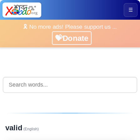
☰
🎗️ No more ads! Please support us ...
💝Donate
valid
(English)