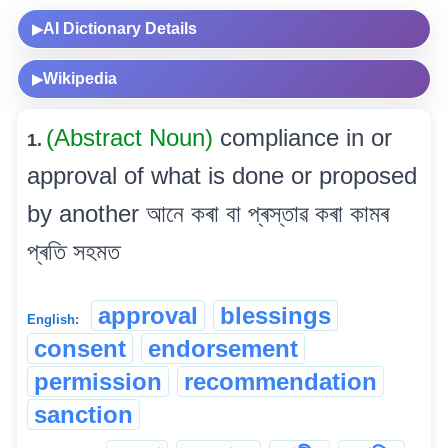
AI Dictionary Details
▶
Wikipedia
▶
(Abstract Noun)
compliance in or
1.
approval of what is done or proposed
by another আনে কৰা বা প্ৰস্তাৱ কৰা কামৰ
প্ৰতি সহমত
approval
blessings
English:
consent
endorsement
permission
recommendation
sanction