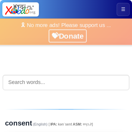
☰
🎗️ No more ads! Please support us ...
💝Donate
consent
(English)
[
IPA:
kənˈsent
ASM:
কন্‌চেণ্ট]