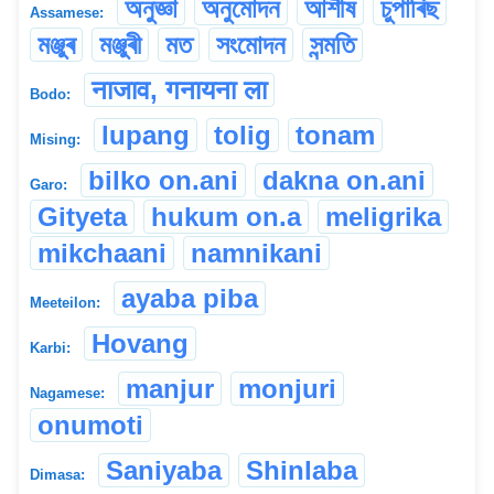
অনুজ্ঞা
অনুমোদন
আশীষ
চুপাৰিছ
Assamese:
মঞ্জুৰ
মঞ্জুৰী
মত
সংমোদন
সন্মতি
नाजाव, गनायना ला
Bodo:
lupang
tolig
tonam
Mising:
bilko on.ani
dakna on.ani
Garo:
Gityeta
hukum on.a
meligrika
mikchaani
namnikani
ayaba piba
Meeteilon:
Hovang
Karbi:
manjur
monjuri
Nagamese:
onumoti
Saniyaba
Shinlaba
Dimasa: