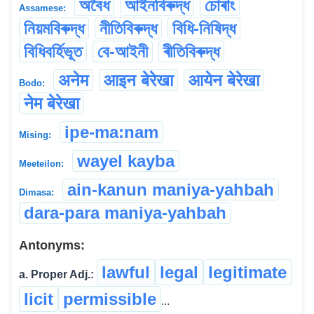
অবৈধ
আইনবিৰুদ্ধ
চোৰাং
Assamese:
নিয়মবিৰুদ্ধ
নীতিবিৰুদ্ধ
বিধি-নিষিদ্ধ
বিধিবৰ্হিভূত
বে-আইনী
ৰীতিবিৰুদ্ধ
अनेम
आइन बेरेखा
आयेन बेरेखा
Bodo:
नेम बेरेखा
ipe-ma:nam
Mising:
wayel kayba
Meeteilon:
ain-kanun maniya-yahbah
Dimasa:
dara-para maniya-yahbah
Antonyms:
lawful
legal
legitimate
a. Proper Adj.:
licit
permissible
...