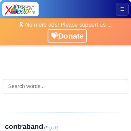
☰
🎗️ No more ads! Please support us ...
💝Donate
contraband
(English)