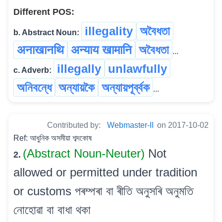
Different POS:
illegality
অবৈধতা
b. Abstract Noun:
अनाखानथि
अन्याय खामानि
অবৈধতা
...
illegally
unlawfully
c. Adverb:
অনিবন্ধে
অন্যায়কৈ
অন্যায়পূৰ্ব্বক
...
Contributed by:
Webmaster-II
on 2017-10-02
Ref: আধুনিক অসমীয়া শব্দকোষ
(Abstract Noun-Neuter)
Not
2.
allowed or permitted under tradition
or customs পৰম্পৰা বা ৰীতি অনুসৰি অনুমতি
নোহোৱা বা বাধা থকা