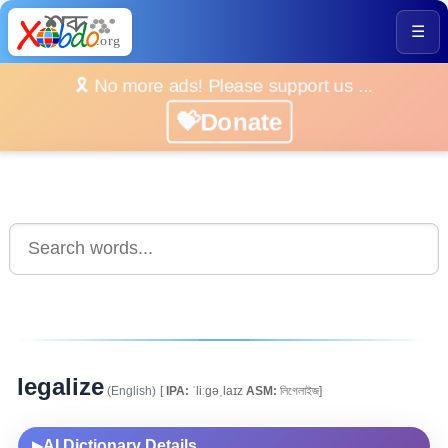
☰
🎗️ No more ads! Please support us ...
💝Donate
legalize
(English)
[
IPA:
ˈliːgəˌlaɪz
ASM:
লিগেলাইজ]
AI Dictionary Details
▶