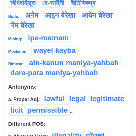
বিধিবৰ্হিভূত
বে-আইনী
ৰীতিবিৰুদ্ধ
अनेम
आइन बेरेखा
आयेन बेरेखा
Bodo:
नेम बेरेखा
ipe-ma:nam
Mising:
wayel kayba
Meeteilon:
ain-kanun maniya-yahbah
Dimasa:
dara-para maniya-yahbah
Antonyms:
lawful
legal
legitimate
a. Proper Adj.:
licit
permissible
...
Different POS:
illegality
অবৈধতা