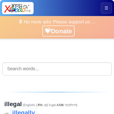
☰
🎗️ No more ads! Please support us ...
💝Donate
illegal
(English)
[
IPA:
ɪ(l)ˈliːgəl
ASM:
ই(ল)লিগেল]
illegally
adj: