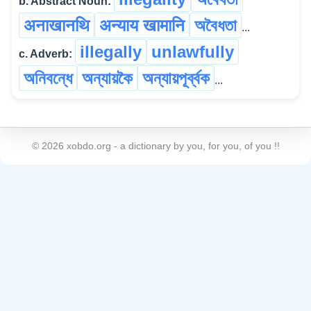
b. Abstract Noun:
अनाखानथि
अन्याय खामानि
অবৈধতা
...
illegally
unlawfully
c. Adverb:
অনিবন্ধে
অন্যায়কৈ
অন্যায়পূৰ্ব্বক
...
©
2026
xobdo.org - a dictionary by you, for you, of you !!