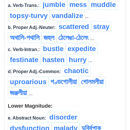
jumble
mess
muddle
a. Verb-Trans.:
topsy-turvy
vandalize
...
scattered
stray
b. Proper Adj.-Neuter:
অথালি-পথালি
জহুল
ঠেলেঙা-ঠেলেং
...
bustle
expedite
c. Verb-Intran.:
festinate
hasten
hurry
...
chaotic
d. Proper Adj.-Common:
uproarious
গণ্ডগোলীয়া
গোলমলীয়া
জঞ্জলীয়া
...
Lower Magnitude:
disorder
e. Abstract Noun:
dysfunction
malady
দুৰ্ব্বিপাক