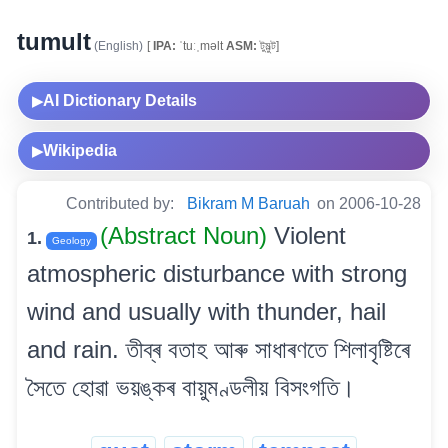
tumult
(English)
[
IPA:
ˈtuːˌməlt
ASM:
টুমুল্ট]
AI Dictionary Details
▶
Wikipedia
▶
Contributed by:
Bikram M Baruah
on 2006-10-28
(Abstract Noun)
Violent
1.
Geology
atmospheric disturbance with strong
wind and usually with thunder, hail
and rain. তীব্ৰ বতাহ আৰু সাধাৰণতে শিলাবৃষ্টিৰে
সৈতে হোৱা ভয়ঙ্কৰ বায়ুমণ্ডলীয় বিসংগতি।