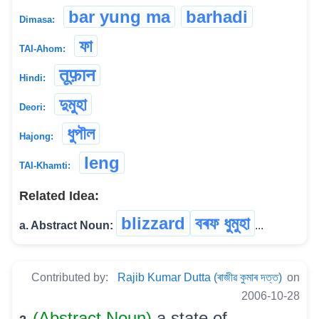
bar yung ma
barhadi
Dimasa:
ফা
TAI-Ahom:
तूफ़ान
Hindi:
দুমুহা
Deori:
ধুপৗল
Hajong:
leng
TAI-Khamti:
Related Idea:
blizzard
বৰফ ধুমুহা
a. Abstract Noun:
...
Contributed by:
Rajib Kumar Dutta (ৰাজীৱ কুমাৰ দত্ত)
on
2006-10-28
(Abstract Noun)
a state of