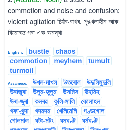
2.
commotion and noise and confusion;
violent agitation চিয়ঁৰ-বাখৰ, শৃঙ্খলাহীন আৰু
বিমোৰত পৰা এক অৱস্থা
bustle
chaos
English:
commotion
meyhem
tumult
turmoil
উখল-মাখল
উতৰোল
উদুলিমুদুলি
Assamese:
উবাজুবা
উলুম-জুলুম
উসমিস
উহমিহ
উৰা-জুৰা
কলৰৱ
কুলি-মালি
কোলাহল
খকা-খুন্দা
খদমদম
খেলিমেলি
গণ্ডগোল
গোলমাল
ঘটং-মটং
ঘমঘণ্ট
ঘৰ্মঘণ্ট