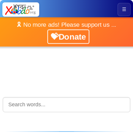
☰
🎗️ No more ads! Please support us ...
💝Donate