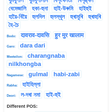
ধুমধুপাল
ধুমধুপালনি
বিশৃংখলতা
বিশৃঙ্খল
বেমেজালি
হকা-হুনা
হাই-উৰুমি
হাইহুই
হায়ৈ-বিয়ৈ
হুলদিল
হুলস্থূল
হুৰামূৰি
হুৰাহুৰি
হৈ-চৈ
दावराव-दावसि
हुर मुर खालाम
Bodo:
dara dari
Garo:
charangnaba
Meeteilon:
nilkhongba
gulmal
habi-zabi
Nagamese:
হাইহিল্লা
Rabha:
ল-দৰা নমা
হাই-হুই
Deori:
Different POS: