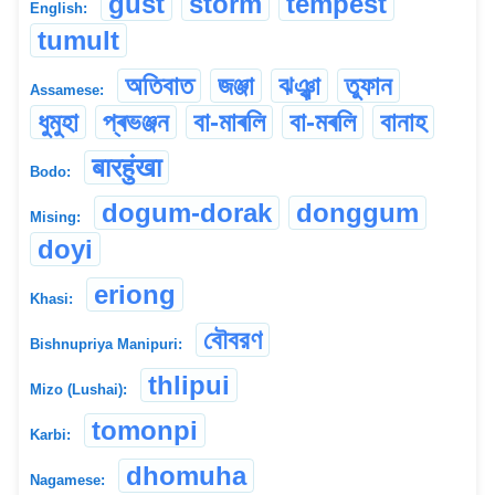
gust
storm
tempest
English:
tumult
অতিবাত
জঞ্জা
ঝঞ্ঝা
তুফান
Assamese:
ধুমুহা
প্ৰভঞ্জন
বা-মাৰলি
বা-মৰলি
বানাহ
बारहुंखा
Bodo:
dogum-dorak
donggum
Mising:
doyi
eriong
Khasi:
বৌবরণ
Bishnupriya Manipuri:
thlipui
Mizo (Lushai):
tomonpi
Karbi:
dhomuha
Nagamese: