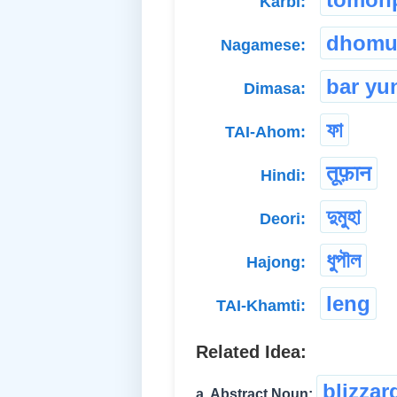
Karbi:
dhomu
Nagamese:
bar yu
Dimasa:
ফা
TAI-Ahom:
तूफ़ान
Hindi:
দুমুহা
Deori:
ধুপৗল
Hajong:
leng
TAI-Khamti:
Related Idea:
blizzar
a. Abstract Noun: