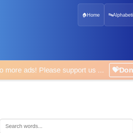
🏠
Home
🔤
Alphabeti
 more ads! Please support us ...
💝D