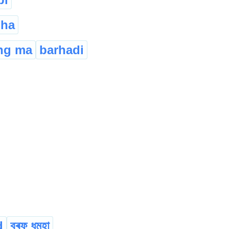
ha
ng ma
barhadi
d
বৰফ ধুমুহা
...