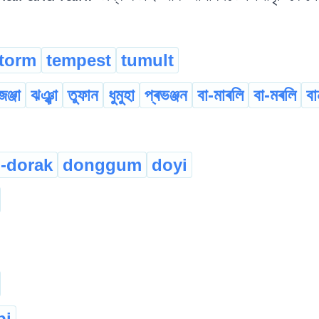
torm
tempest
tumult
জঞ্জা
ঝঞ্ঝা
তুফান
ধুমুহা
প্ৰভঞ্জন
বা-মাৰলি
বা-মৰলি
বা
-dorak
donggum
doyi
pi