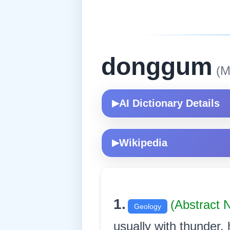
donggum
(M
AI Dictionary Details
▶
Wikipedia
▶
1.
(Abstract 
Geology
usually with thunder, hai