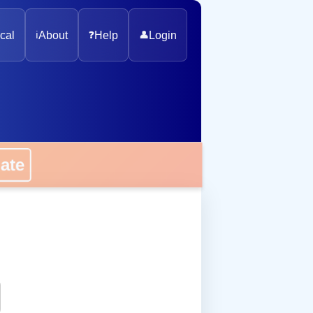
cal
ℹ️
About
❓
Help
👤
Login
onate