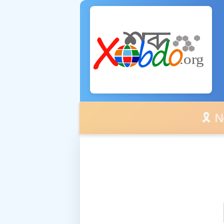
🎗️ No