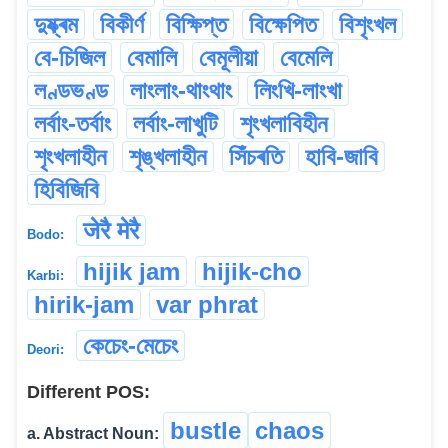
দুষ্ক্ৰম
বিকীৰ্ণ
বিক্ষিপ্ত
বিক্ষেপিত
বিশৃংখল
বে-চিজিল
বেমালি
বেমূলীয়া
বেমেলি
লণ্ডভণ্ড
লাংলাং-থাংথাং
লিংখি-লাংখা
লৰ্বাং-তৰ্বাং
লৰ্বাং-লাখুটি
শৃংখলাবিহীন
শৃংখলাহীন
শৃঙ্খলাহীন
সিঁচৰতি
হাবি-জাবি
হিবিজিবি
जेरै मेरै
Bodo:
hijik jam
hijik-cho
Karbi:
hirik-jam
var phrat
কেচেং-মেচেং
Deori:
Different POS:
bustle
chaos
a. Abstract Noun: