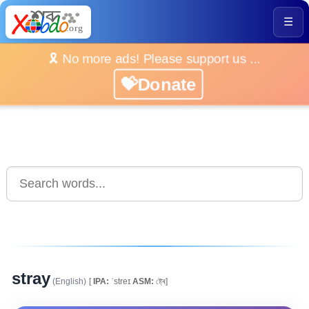
☰
🎗️ No more ads! Please support us ...
💝Donate
stray
(English)
[
IPA:
ˈstreɪ
ASM:
ষ্ট্ৰে]