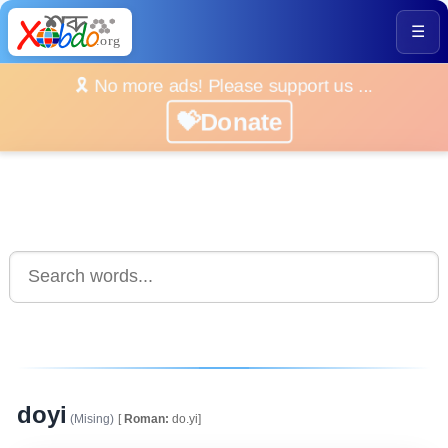
☰
🎗️ No more ads! Please support us ...
💝Donate
doyi
(Mising)
[
Roman:
do.yi]