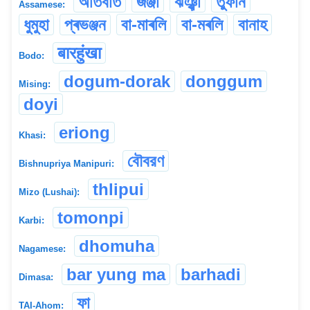
অতিবাত
জঞ্জা
ঝঞ্ঝা
তুফান
Assamese:
ধুমুহা
প্ৰভঞ্জন
বা-মাৰলি
বা-মৰলি
বানাহ
बारहुंखा
Bodo:
dogum-dorak
donggum
Mising:
doyi
eriong
Khasi:
বৌবরণ
Bishnupriya Manipuri:
thlipui
Mizo (Lushai):
tomonpi
Karbi:
dhomuha
Nagamese:
bar yung ma
barhadi
Dimasa:
ফা
TAI-Ahom: