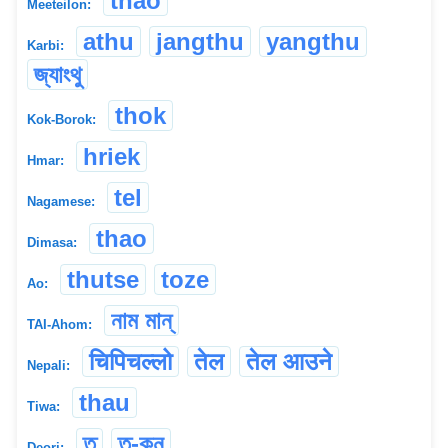
thao
Meeteilon:
athu
jangthu
yangthu
Karbi:
জ্যাংথু
thok
Kok-Borok:
hriek
Hmar:
tel
Nagamese:
thao
Dimasa:
thutse
toze
Ao:
নাম মান্
TAI-Ahom:
चिपिचल्लो
तेल
तेल आउने
Nepali:
thau
Tiwa:
তু
তু-কুন
Deori: