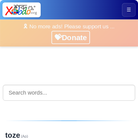
☰
🎗️ No more ads! Please support us ...
💝Donate
toze
(Ao)