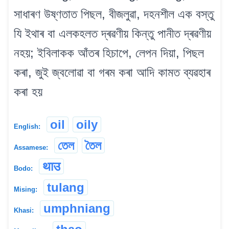
সাধাৰণ উষ্ণতাত পিছল, বীজলুৱা, দহনশীল এক বস্তু
যি ইথাৰ বা এলকহলত দ্ৰৱণীয় কিন্তু পানীত দ্ৰৱণীয়
নহয়; ইবিলাকক আঁতৰ হিচাপে, লেপন দিয়া, পিছল
কৰা, জুই জ্বলোৱা বা গৰম কৰা আদি কামত ব্যৱহাৰ
কৰা হয়
oil
oily
English:
তেল
তৈল
Assamese:
थाउ
Bodo:
tulang
Mising:
umphniang
Khasi: