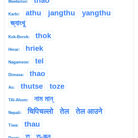
thao
Meeteilon:
athu
jangthu
yangthu
Karbi:
জ্যাংথু
thok
Kok-Borok:
hriek
Hmar:
tel
Nagamese:
thao
Dimasa:
thutse
toze
Ao:
নাম মান্
TAI-Ahom:
चिपिचल्लो
तेल
तेल आउने
Nepali:
thau
Tiwa:
তু
তু-কুন
Deori: