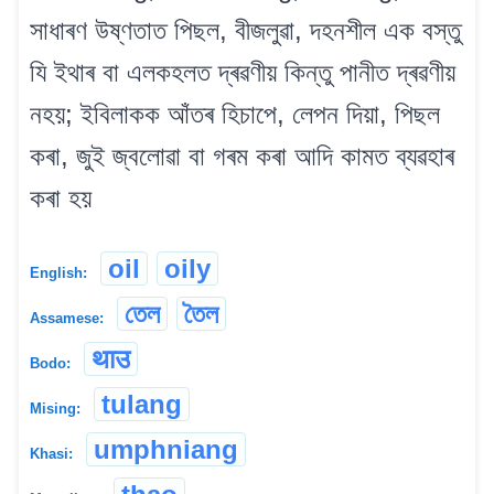
সাধাৰণ উষ্ণতাত পিছল, বীজলুৱা, দহনশীল এক বস্তু
যি ইথাৰ বা এলকহলত দ্ৰৱণীয় কিন্তু পানীত দ্ৰৱণীয়
নহয়; ইবিলাকক আঁতৰ হিচাপে, লেপন দিয়া, পিছল
কৰা, জুই জ্বলোৱা বা গৰম কৰা আদি কামত ব্যৱহাৰ
কৰা হয়
oil
oily
English:
তেল
তৈল
Assamese:
थाउ
Bodo:
tulang
Mising:
umphniang
Khasi: