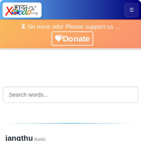
☰
🎗️ No more ads! Please support us ...
💝Donate
jangthu
(Karbi)