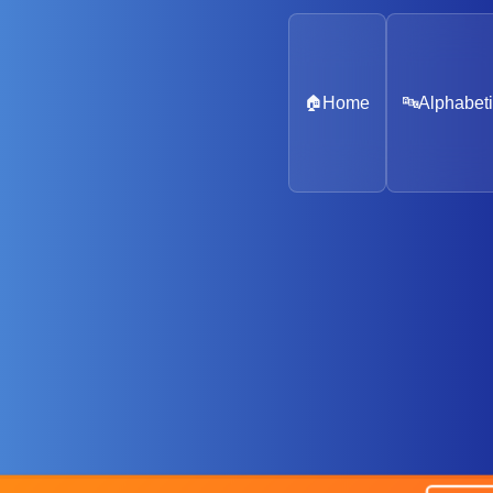
🏠
Home
🔤
Alphabeti