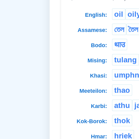
oil
oil
English:
তেল
তৈল
Assamese:
थाउ
Bodo:
tulang
Mising:
umphn
Khasi:
thao
Meeteilon:
athu
j
Karbi:
thok
Kok-Borok:
hriek
Hmar: