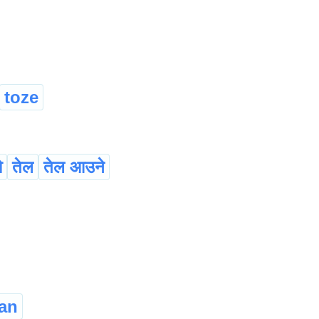
toze
ो
तेल
तेल आउने
an