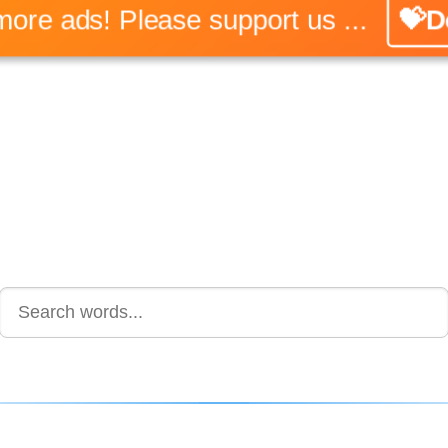
No more ads! Please support us ...
💝Don