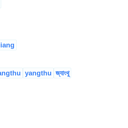
iang
angthu
yangthu
জ্যাংথু