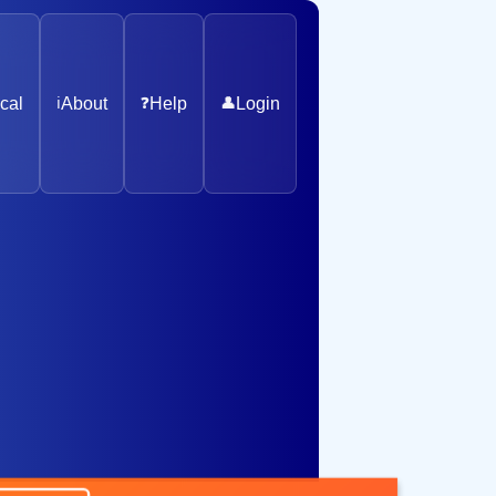
cal
ℹ️
About
❓
Help
👤
Login