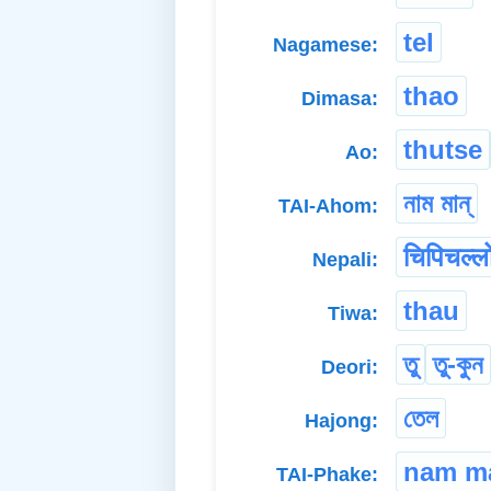
tel
Nagamese:
thao
Dimasa:
thutse
Ao:
নাম মান্
TAI-Ahom:
चिपिचल्ल
Nepali:
thau
Tiwa:
তু
তু-কুন
Deori:
তেল
Hajong:
nam m
TAI-Phake: