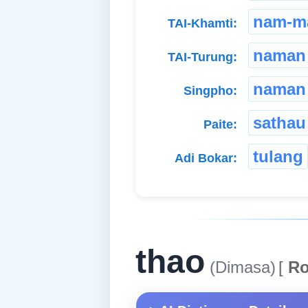
nam-m
TAI-Khamti:
naman
TAI-Turung:
naman
Singpho:
sathau
Paite:
tulang
Adi Bokar:
thao
(Dimasa)
[
Ro