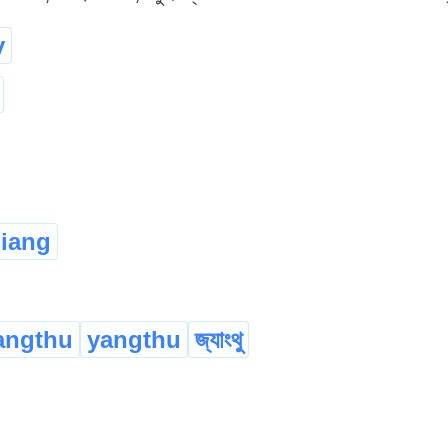
y
iang
angthu
yangthu
জ্যাংথু