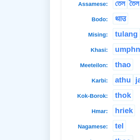
তেল
তৈল
Assamese:
थाउ
Bodo:
tulang
Mising:
umphn
Khasi:
thao
Meeteilon:
athu
j
Karbi:
thok
Kok-Borok:
hriek
Hmar:
tel
Nagamese: