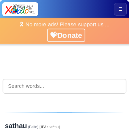
☰
🎗️ No more ads! Please support us ...
💝Donate
sathau
(Paite)
[
IPA:
satʰau]