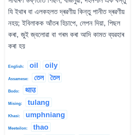
সাধাৰণ উষ্ণতাত পিছল, বীজলুৱা, দহনশীল এক বস্তু
যি ইথাৰ বা এলকহলত দ্ৰৱণীয় কিন্তু পানীত দ্ৰৱণীয়
নহয়; ইবিলাকক আঁতৰ হিচাপে, লেপন দিয়া, পিছল
কৰা, জুই জ্বলোৱা বা গৰম কৰা আদি কামত ব্যৱহাৰ
কৰা হয়
oil
oily
English:
তেল
তৈল
Assamese:
थाउ
Bodo:
tulang
Mising:
umphniang
Khasi:
thao
Meeteilon: