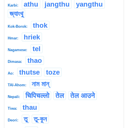
athu
jangthu
yangthu
Karbi:
জ্যাংথু
thok
Kok-Borok:
hriek
Hmar:
tel
Nagamese:
thao
Dimasa:
thutse
toze
Ao:
নাম মান্
TAI-Ahom:
चिपिचल्लो
तेल
तेल आउने
Nepali:
thau
Tiwa:
তু
তু-কুন
Deori: