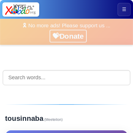
☰
🎗️ No more ads! Please support us ...
💝Donate
tousinnaba
(Meeteilon)