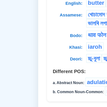
butter
English:
খোচামোদ 
Assamese:
ভালৰি লগ
थाव फोन
Bodo:
iaroh
Khasi:
চ্চু-বুলা
চ্
Deori:
Different POS:
adulati
a. Abstract Noun:
b. Common Noun-Common: