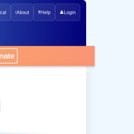
cal
ℹ️
About
❓
Help
👤
Login
onate