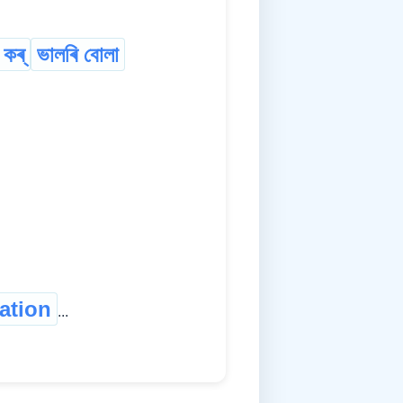
কৰ্
ভালৰি বোলা
cation
...