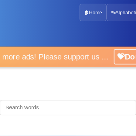
🏠
Home
🔤
Alphabeti
 more ads! Please support us ...
💝D