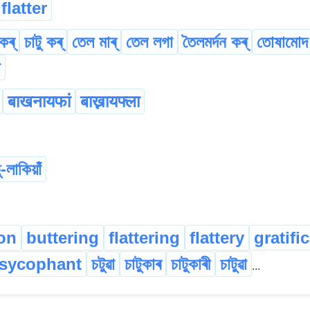
flatter
কৰ্
চাটু কৰ্
তেল মাৰ্
তেল লগা
তৈলমৰ্দন কৰ্
তোষামোদ 
া
बाखनायफां
बाख्नायफ्ला
চু-লাকিয়াঁ
on
buttering
flattering
flattery
gratifi
sycophant
চটুৱা
চাটুকাৰ
চাটুকাৰী
চাটুৱা
...