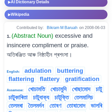
AI Dictionary Details
▶
Wikipedia
▶
Contributed by:
Bikram M Baruah
on 2008-06-03
(Abstract Noun)
excessive and
1.
insincere compliment or praise.
অতিৰঞ্জিত আৰু নিষ্ঠাহীন প্ৰশংসা।
adulation
buttering
English:
flattering
flattery
gratification
খোচামতি
খোচামুদি
খোছামোদ
চাটু
Assamese:
চাটুকাৰিতা
চাটুবাক্য
চাটূক্তি
তেলমালিচ
তেলমৰা
তৈলমৰ্দন
তোষণ
তোষামোদ
ভালৰি