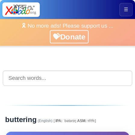
☰
🎗️ No more ads! Please support us ...
💝Donate
buttering
(English)
[
IPA:
ˈbətərɪŋ
ASM:
বাটাৰিং]