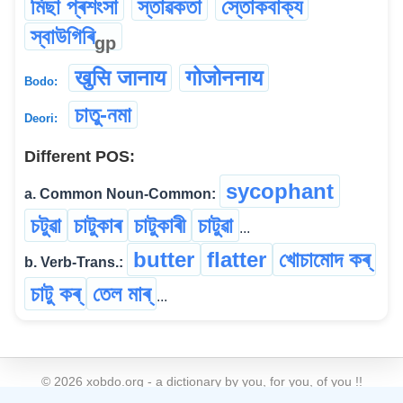
মিছা প্ৰশংসা
স্তাৱকতা
স্তোকবাক্য
স্বাউগিৰি
gp
खुसि जानाय
गोजोननाय
Bodo:
চাতু-নমা
Deori:
Different POS:
sycophant
a. Common Noun-Common:
চটুৱা
চাটুকাৰ
চাটুকাৰী
চাটুৱা
...
butter
flatter
খোচামোদ কৰ্
b. Verb-Trans.:
চাটু কৰ্
তেল মাৰ্
...
©
2026
xobdo.org - a dictionary by you, for you, of you !!