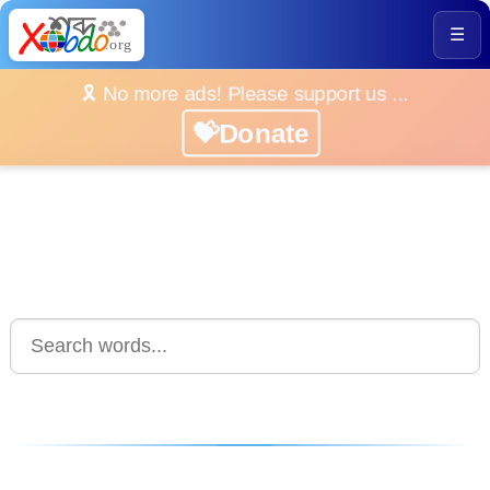
☰
🎗️ No more ads! Please support us ...
💝Donate