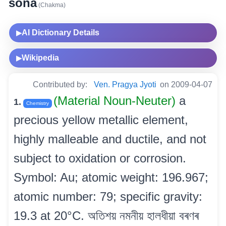
sona
(Chakma)
AI Dictionary Details
▶
Wikipedia
▶
Contributed by:
Ven. Pragya Jyoti
on 2009-04-07
(Material Noun-Neuter)
a
1.
Chemistry
precious yellow metallic element,
highly malleable and ductile, and not
subject to oxidation or corrosion.
Symbol: Au; atomic weight: 196.967;
atomic number: 79; specific gravity:
19.3 at 20°C. অতিশয় নমনীয় হালধীয়া বৰণৰ