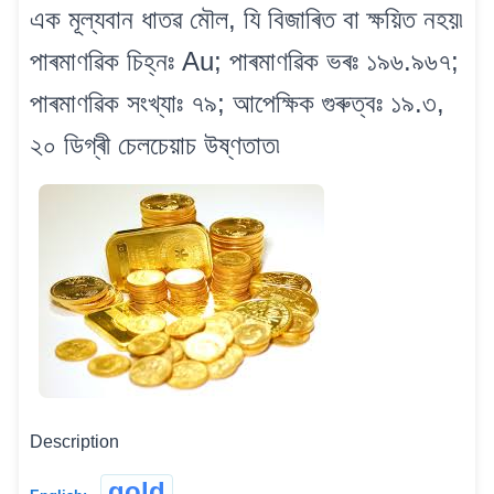
এক মূল্যবান ধাতৱ মৌল, যি বিজাৰিত বা ক্ষয়িত নহয়৷
পাৰমাণৱিক চিহ্নঃ Au; পাৰমাণৱিক ভৰঃ ১৯৬.৯৬৭;
পাৰমাণৱিক সংখ্যাঃ ৭৯; আপেক্ষিক গুৰুত্বঃ ১৯.৩,
২০ ডিগ্ৰী চেলচেয়াচ উষ্ণতাত৷
Description
gold