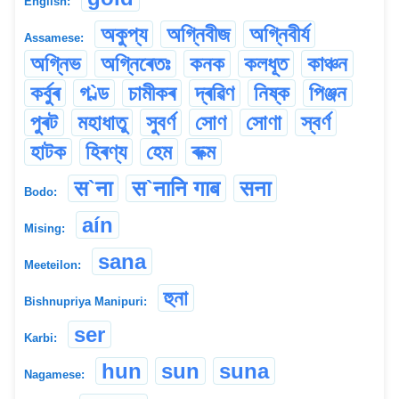
English:
অকুপ্য
অগ্নিবীজ
অগ্নিবীৰ্য
Assamese:
অগ্নিভ
অগ্নিৰেতঃ
কনক
কলধূত
কাঞ্চন
কৰ্বুৰ
গ`ল্ড
চামীকৰ
দ্ৰৱিণ
নিষ্ক
পিঞ্জন
পুৰট
মহাধাতু
সুবৰ্ণ
সোণ
সোণা
স্বৰ্ণ
হাটক
হিৰণ্য
হেম
ৰুক্ম
स`ना
स`नानि गाब
सना
Bodo:
aín
Mising:
sana
Meeteilon:
হুনা
Bishnupriya Manipuri:
ser
Karbi:
hun
sun
suna
Nagamese: