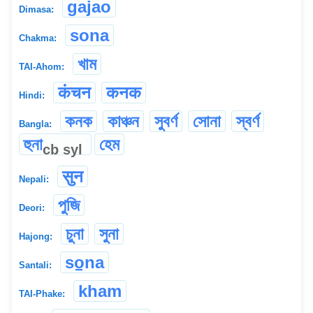
gajao
Dimasa:
sona
Chakma:
খাম
TAI-Ahom:
कंचन
कनक
Hindi:
কনক
কাঞ্চন
সুবর্ণ
সোনা
স্বর্ণ
Bangla:
হুনা
হেম
cb
syl
सुन
Nepali:
পুজি
Deori:
চুনা
সুনা
Hajong:
so̠na
Santali:
kham
TAI-Phake: