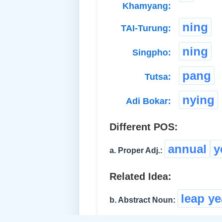
Khamyang:
ning
TAI-Turung:
ning
Singpho:
pang
Tutsa:
nying
Adi Bokar:
Different POS:
annual
y
a. Proper Adj.:
Related Idea:
leap ye
b. Abstract Noun: