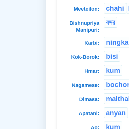
chahi
Meeteilon:
বসর
Bishnupriya
Manipuri:
ningka
Karbi:
bisi
Kok-Borok:
kum
Hmar:
bocho
Nagamese:
maitha
Dimasa:
anyan
Apatani:
kum
Ao: