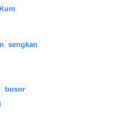
Kum
n
sengkan
r
bosor
i