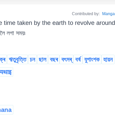
Contributed by:
Manga
e time taken by the earth to revolve around the 
বলৈ লগা সময়৷
ক্ৰ
ঋতুবৃত্তি
চন
ছাল
বছৰ
বৎসৰ্
বৰ্ষ
যুগাংশক
হায়ন
ायथाइ
hana