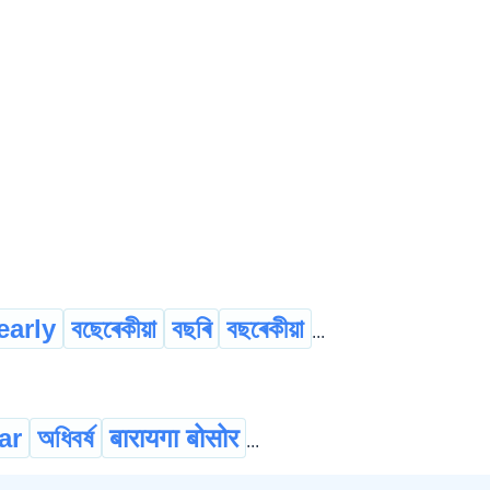
early
বছেৰেকীয়া
বছৰি
বছৰেকীয়া
...
ar
অধিবৰ্ষ
बारायगा बोसोर
...