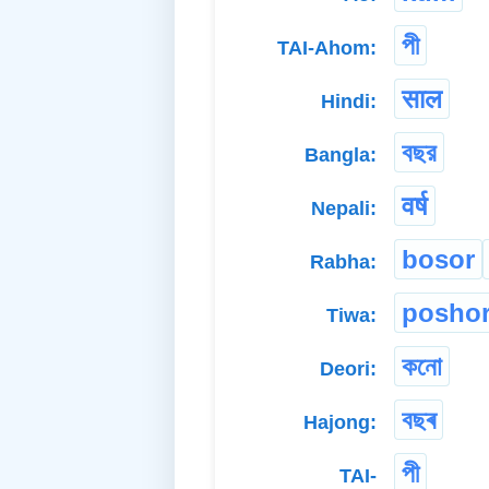
পী
TAI-Ahom:
साल
Hindi:
বছর
Bangla:
वर्ष
Nepali:
bosor
Rabha:
posho
Tiwa:
কনো
Deori:
বছৰ
Hajong:
পী
TAI-