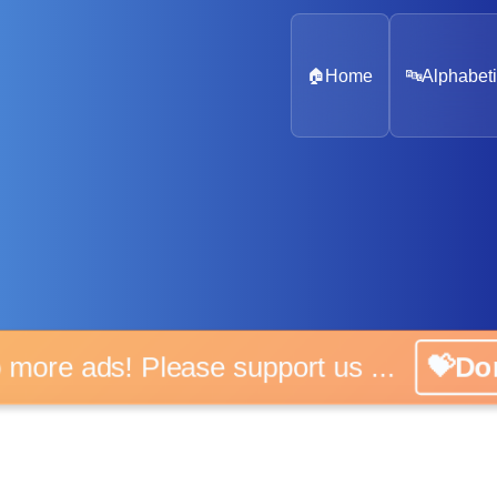
🏠
Home
🔤
Alphabeti
o more ads! Please support us ...
💝Do