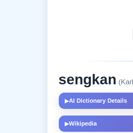
sengkan
(Karb
AI Dictionary Details
▶
Wikipedia
▶