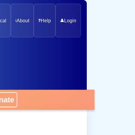
cal
ℹ️
About
❓
Help
👤
Login
nate