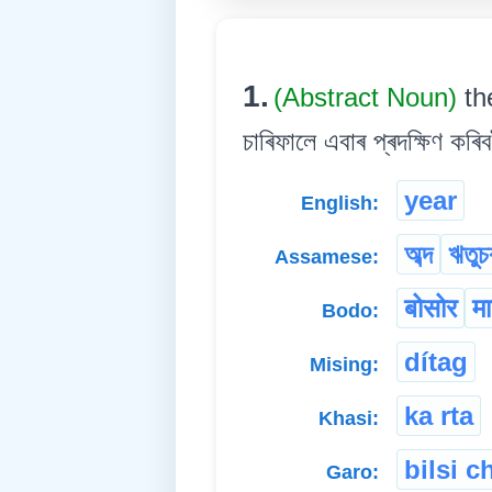
1.
(Abstract Noun)
th
চাৰিফালে এবাৰ প্ৰদক্ষিণ কৰি
year
English:
অব্দ
ঋতুচ
Assamese:
बोसोर
म
Bodo:
dítag
Mising:
ka rta
Khasi:
bilsi c
Garo: