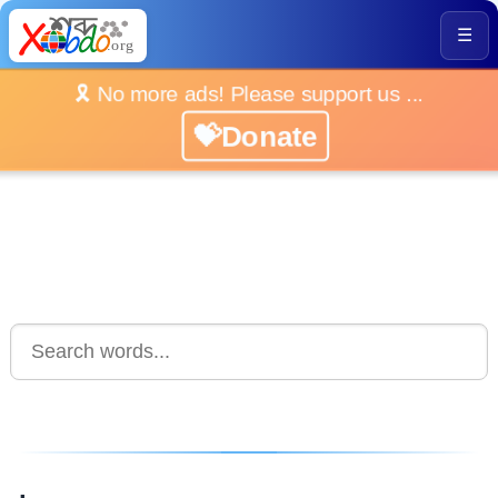
☰
🎗️ No more ads! Please support us ...
💝Donate