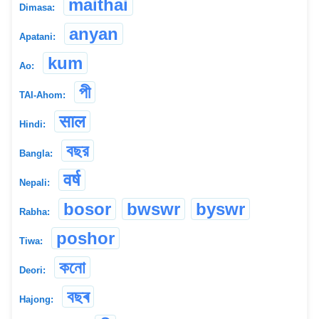
maithai
Dimasa:
anyan
Apatani:
kum
Ao:
পী
TAI-Ahom:
साल
Hindi:
বছর
Bangla:
वर्ष
Nepali:
bosor
bwswr
byswr
Rabha:
poshor
Tiwa:
কনো
Deori:
বছৰ
Hajong: