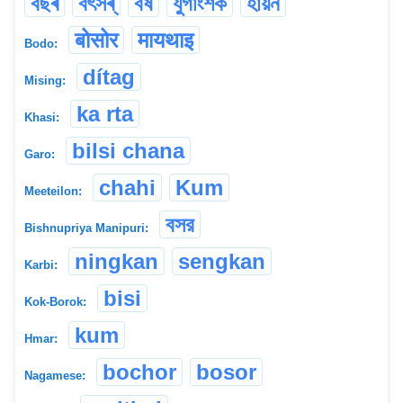
বছৰ
বৎসৰ্
বৰ্ষ
যুগাংশক
হায়ন
बोसोर
मायथाइ
Bodo:
dítag
Mising:
ka rta
Khasi:
bilsi chana
Garo:
chahi
Kum
Meeteilon:
বসর
Bishnupriya Manipuri:
ningkan
sengkan
Karbi:
bisi
Kok-Borok:
kum
Hmar:
bochor
bosor
Nagamese: