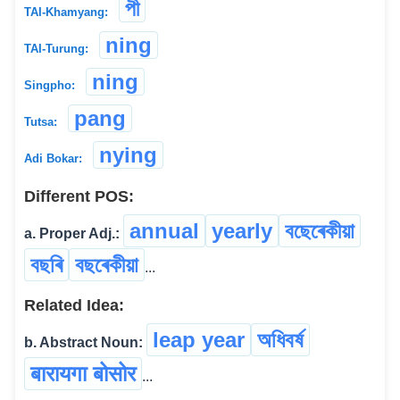
পী
TAI-Khamyang:
ning
TAI-Turung:
ning
Singpho:
pang
Tutsa:
nying
Adi Bokar:
Different POS:
annual
yearly
বছেৰেকীয়া
a. Proper Adj.:
বছৰি
বছৰেকীয়া
...
Related Idea:
leap year
অধিবৰ্ষ
b. Abstract Noun:
बारायगा बोसोर
...