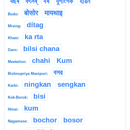
বছৰ
বৎসৰ্
বৰ্ষ
যুগাংশক
হায়ন
बोसोर
मायथाइ
Bodo:
dítag
Mising:
ka rta
Khasi:
bilsi chana
Garo:
chahi
Kum
Meeteilon:
বসর
Bishnupriya Manipuri:
ningkan
sengkan
Karbi:
bisi
Kok-Borok:
kum
Hmar:
bochor
bosor
Nagamese: