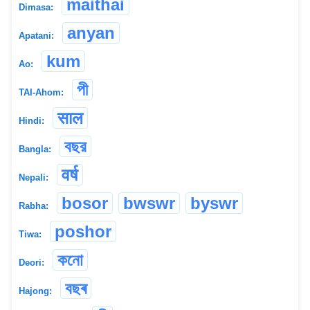
maithai
Dimasa:
anyan
Apatani:
kum
Ao:
পী
TAI-Ahom:
साल
Hindi:
বছর
Bangla:
वर्ष
Nepali:
bosor
bwswr
byswr
Rabha:
poshor
Tiwa:
কনো
Deori:
বছৰ
Hajong: