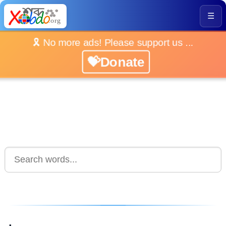
☰
🎗️ No more ads! Please support us ...
💝Donate