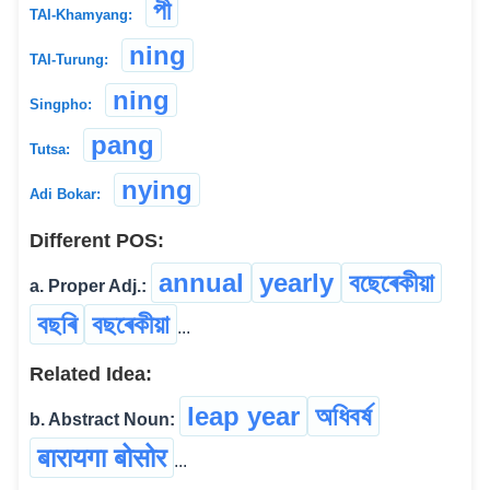
পী
TAI-Khamyang:
ning
TAI-Turung:
ning
Singpho:
pang
Tutsa:
nying
Adi Bokar:
Different POS:
annual
yearly
বছেৰেকীয়া
a. Proper Adj.:
বছৰি
বছৰেকীয়া
...
Related Idea:
leap year
অধিবৰ্ষ
b. Abstract Noun:
बारायगा बोसोर
...