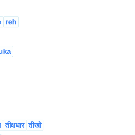
e
reh
uka
ष
तीक्षधार
तीखो