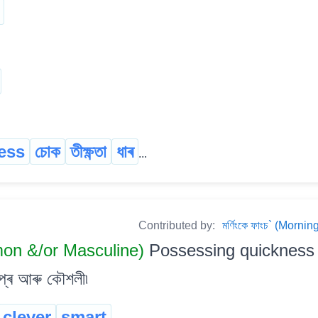
ess
চোক
তীক্ষ্ণতা
ধাৰ
...
Contributed by:
মৰ্ণিংকে ফাংচ` (Mor
on &/or Masculine)
Possessing quickness of
ীপ্ৰ আৰু কৌশলী৷
clever
smart