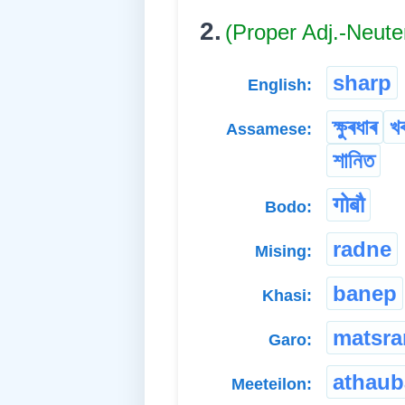
2.
(Proper Adj.-Neute
sharp
English:
ক্ষুৰধাৰ
খ
Assamese:
শানিত
गोबौ
Bodo:
radne
Mising:
banep
Khasi:
matsr
Garo:
athaub
Meeteilon: