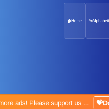
🏠
Home
🔤
Alphabeti
No more ads! Please support us ...
💝Don