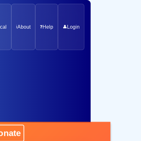
cal
ℹ️
About
❓
Help
👤
Login
ate