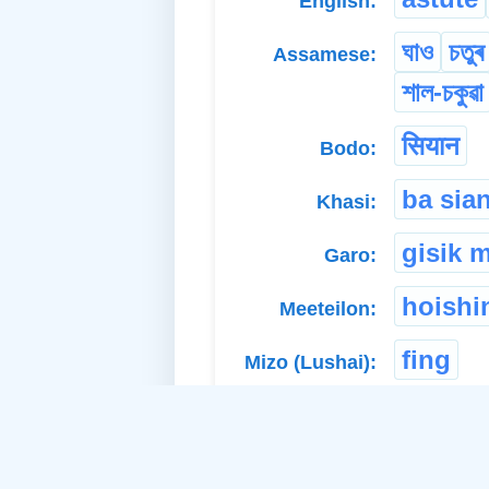
English:
ঘাও
চতুৰ
Assamese:
শাল-চকুৱা
सियान
Bodo:
ba sia
Khasi:
gisik 
Garo:
hoishi
Meeteilon:
fing
Mizo (Lushai):
kere
k
Karbi:
chalak
Nagamese: