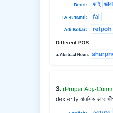
জাই
জাবা
Deori:
fai
TAI-Khamti:
retpoh
Adi Bokar:
Different POS:
sharpn
a. Abstract Noun:
3.
(Proper Adj.-Comm
dexterity মানসিক ভাৱে ক্ষ
astute