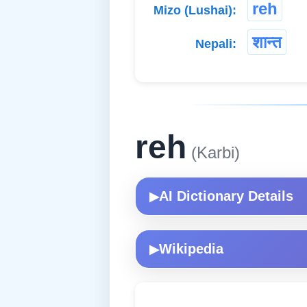
reh
Mizo (Lushai):
शान्त
Nepali:
reh
(Karbi)
AI Dictionary Details
▶
Wikipedia
▶