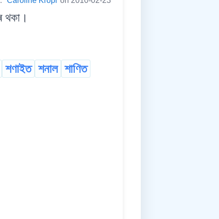
y:
Caroline Kropi
on 2010-02-23
ৰ থকা।
শণাইত
শনাল
শাণিত