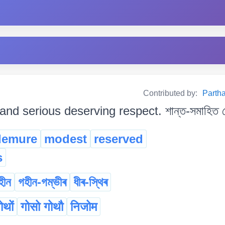
Contributed by:
Partha
nd serious deserving respect. শান্ত-সমাহিত হোৱা
demure
modest
reserved
s
হীন
গহীন-গম্ভীৰ
ধীৰ-স্থিৰ
ोथों
गोसो गोथौ
निजोम