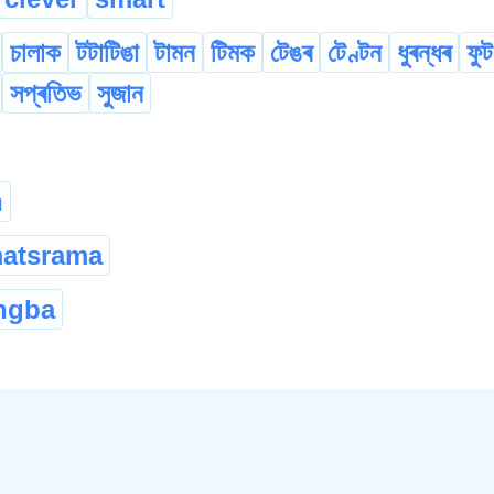
চালাক
টটাটিঙা
টামন
টিমক
টেঙৰ
টেণ্টন
ধুৰন্ধৰ
ফুট
সপ্ৰতিভ
সুজান
n
matsrama
ngba
ethek
reh
thekser
sotur
tengor