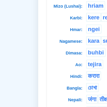
hriam
Mizo (Lushai):
kere
r
Karbi:
ngei
Hmar:
kara
s
Nagamese:
buhbi
Dimasa:
tejira
Ao:
करारा
Hindi:
চোখা
Bangla:
जंगा
तीक्
Nepali: