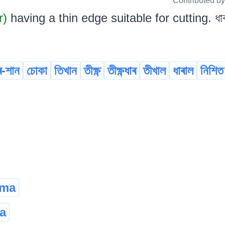
Contributed b
r)
having a thin edge suitable for cutting. ধা
ৰ-শান
চোকা
তিখান
তীক্ষ্ণ
তীক্ষ্ণধাৰ
তীখাল
ধাৰাল
নিশিত
ama
a