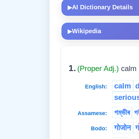
AI Dictionary Details
▶
Wikipedia
▶
1.
(Proper Adj.)
calm a
calm
English:
seriou
গম্ভীৰ
গ
Assamese:
गोजोन
ग
Bodo: