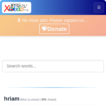
☰
🎗️ No more ads! Please support us ...
💝Donate
hriam
(Mizo (Lushai))
[
IPA:
hriam]