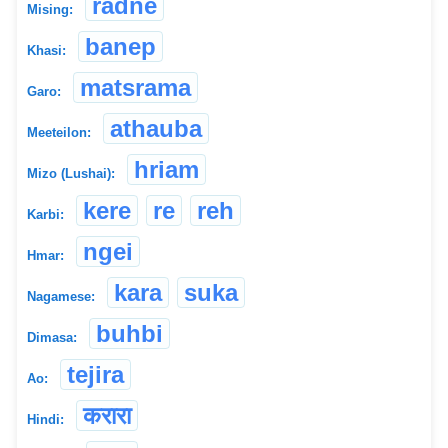
radne
Mising:
banep
Khasi:
matsrama
Garo:
athauba
Meeteilon:
hriam
Mizo (Lushai):
kere
re
reh
Karbi:
ngei
Hmar:
kara
suka
Nagamese:
buhbi
Dimasa:
tejira
Ao:
करारा
Hindi: