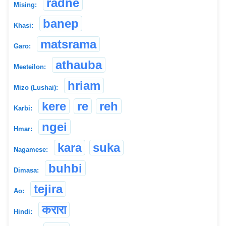
radne
Mising:
banep
Khasi:
matsrama
Garo:
athauba
Meeteilon:
hriam
Mizo (Lushai):
kere
re
reh
Karbi:
ngei
Hmar:
kara
suka
Nagamese:
buhbi
Dimasa:
tejira
Ao:
करारा
Hindi: