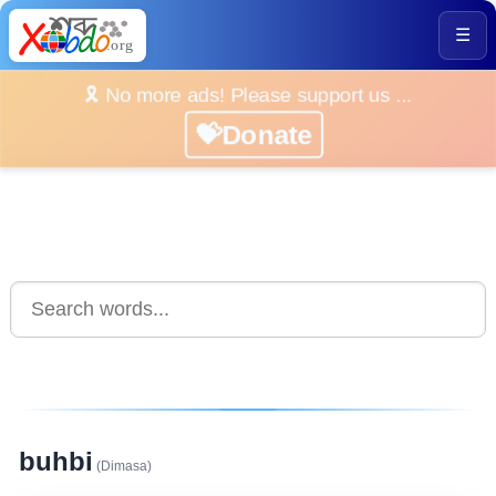
☰
🎗️ No more ads! Please support us ...
💝Donate
buhbi
(Dimasa)